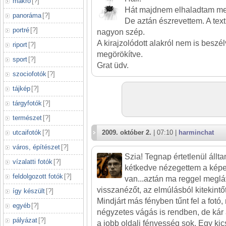
makró
[
?
]
Hát majdnem elhaladtam mel
panoráma
[
?
]
De aztán észrevettem. A text
portré
[
?
]
nagyon szép.
A kirajzolódott alakról nem is beszé
riport
[
?
]
megörökítve.
sport
[
?
]
Grat üdv.
szociofotók
[
?
]
tájkép
[
?
]
tárgyfotók
[
?
]
természet
[
?
]
utcaifotók
[
?
]
2009. október 2.
| 07:10 |
harminchat
város, építészet
[
?
]
Szia! Tegnap értetlenül állta
vízalatti fotók
[
?
]
kétkedve nézegettem a képet,
feldolgozott fotók
[
?
]
van...aztán ma reggel meglá
visszanézőt, az elmúlásból kitekintőt
így készült
[
?
]
Mindjárt más fényben tűnt fel a fotó,
egyéb
[
?
]
négyzetes vágás is rendben, de kár a
pályázat
[
?
]
a jobb oldali fényesség sok. Egy kic