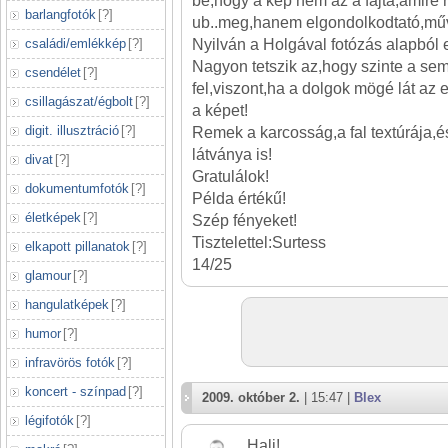
be,hogy a kép nem az a fajta,amire
barlangfotók
[
?
]
ub..meg,hanem elgondolkodtató,műv
családi/emlékkép
[
?
]
Nyilván a Holgával fotózás alapból e
Nagyon tetszik az,hogy szinte a se
csendélet
[
?
]
fel,viszont,ha a dolgok mögé lát az e
csillagászat/égbolt
[
?
]
a képet!
digit. illusztráció
[
?
]
Remek a karcosság,a fal textúrája,é
látványa is!
divat
[
?
]
Gratulálok!
dokumentumfotók
[
?
]
Példa értékű!
életképek
[
?
]
Szép fényeket!
Tisztelettel:Surtess
elkapott pillanatok
[
?
]
14/25
glamour
[
?
]
hangulatképek
[
?
]
humor
[
?
]
infravörös fotók
[
?
]
koncert - színpad
[
?
]
2009. október 2.
| 15:47 |
Blex
légifotók
[
?
]
Hali!