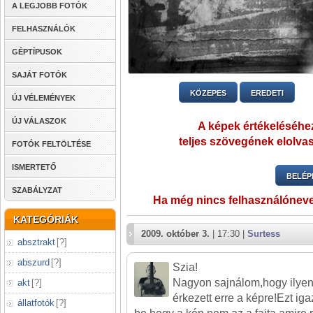
A LEGJOBB FOTÓK
FELHASZNÁLÓK
GÉPTÍPUSOK
SAJÁT FOTÓK
KÖZEPES
EREDETI
ÚJ VÉLEMÉNYEK
ÚJ VÁLASZOK
A képek értékeléséhez
teljes szövegének elolvas
FOTÓK FELTÖLTÉSE
ISMERTETŐ
BELÉP
SZABÁLYZAT
Ha még nincs felhasználónev
KATEGÓRIÁK
2009. október 3.
| 17:30 |
Surtess
absztrakt
[
?
]
abszurd
[
?
]
Szia!
Nagyon sajnálom,hogy ilyen
akt
[
?
]
érkezett erre a képre!Ezt i
állatfotók
[
?
]