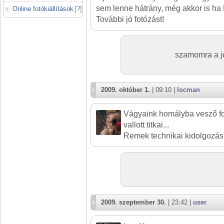
sem lenne hátrány, még akkor is ha H
Online fotókiállítások
[
?
]
További jó fotózást!
szamomra a jo
2009. október 1.
| 09:10 |
locman
Vágyaink homályba vesző fo
vallott titkai...
Remek technikai kidolgozás
2009. szeptember 30.
| 23:42 |
user