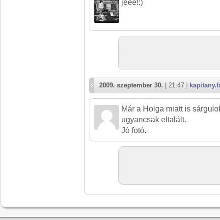
jeee!:)
2009. szeptember 30.
| 21:47 |
kapitany.f
Már a Holga miatt is sárgulo
ugyancsak eltalált.
Jó fotó.