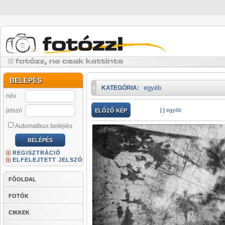
BELÉPÉS
egyéb
KATEGÓRIA:
név
jelszó
|
|
egyéb
ELŐZŐ KÉP
Automatikus belépés
REGISZTRÁCIÓ
ELFELEJTETT JELSZÓ
FŐOLDAL
FOTÓK
CIKKEK