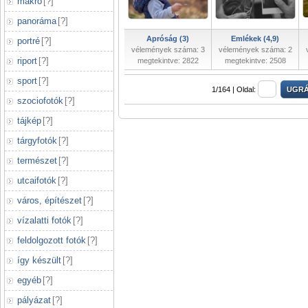
makró
[
?
]
panoráma
[
?
]
Apróság (3)
Emlékek (4,9)
portré
[
?
]
vélemények száma: 3
vélemények száma: 2
riport
[
?
]
megtekintve: 2822
megtekintve: 2508
sport
[
?
]
1/164 |
Oldal:
szociofotók
[
?
]
tájkép
[
?
]
tárgyfotók
[
?
]
természet
[
?
]
utcaifotók
[
?
]
város, építészet
[
?
]
vízalatti fotók
[
?
]
feldolgozott fotók
[
?
]
így készült
[
?
]
egyéb
[
?
]
pályázat
[
?
]