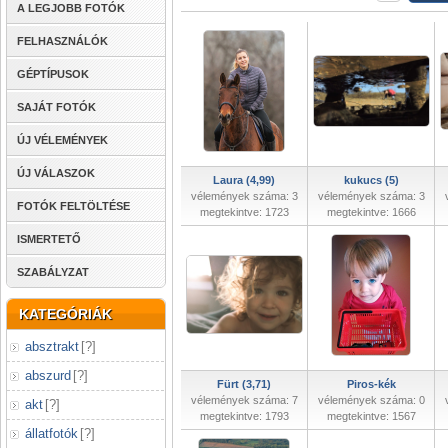
A LEGJOBB FOTÓK
FELHASZNÁLÓK
GÉPTÍPUSOK
SAJÁT FOTÓK
ÚJ VÉLEMÉNYEK
ÚJ VÁLASZOK
Laura (4,99)
kukucs (5)
vélemények száma: 3
vélemények száma: 3
FOTÓK FELTÖLTÉSE
megtekintve: 1723
megtekintve: 1666
ISMERTETŐ
SZABÁLYZAT
KATEGÓRIÁK
absztrakt
[
?
]
abszurd
[
?
]
Fürt (3,71)
Piros-kék
vélemények száma: 7
vélemények száma: 0
akt
[
?
]
megtekintve: 1793
megtekintve: 1567
állatfotók
[
?
]