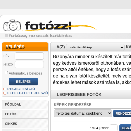
BELÉPÉS
A(Z)
KA
név
Bizonyára mindenki készített már fotók
egy kedves ismerősről otthonában, va
jelszó
persze attól értékes, hogy a fotós sz
Automatikus belépés
de ha olyan fotót készítettél, mely 
érdekes lehet mások számára is, akkor
REGISZTRÁCIÓ
ELFELEJTETT JELSZÓ
LEGFRISSEBB FOTÓK
FŐOLDAL
KÉPEK RENDEZÉSE
FOTÓK
CIKKEK
1/164 |
Oldal: