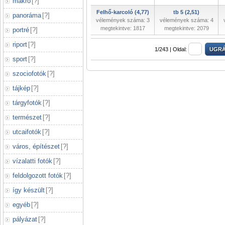
makró
[
?
]
Felhő-karcoló (4,77)
tb 5 (2,51)
panoráma
[
?
]
vélemények száma: 3
vélemények száma: 4
megtekintve: 1817
megtekintve: 2079
portré
[
?
]
riport
[
?
]
1/243 |
Oldal:
sport
[
?
]
szociofotók
[
?
]
tájkép
[
?
]
tárgyfotók
[
?
]
természet
[
?
]
utcaifotók
[
?
]
város, építészet
[
?
]
vízalatti fotók
[
?
]
feldolgozott fotók
[
?
]
így készült
[
?
]
egyéb
[
?
]
pályázat
[
?
]