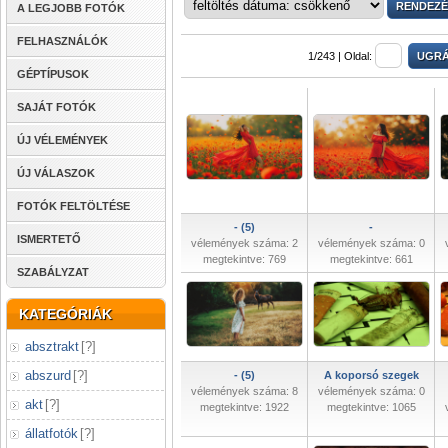
A LEGJOBB FOTÓK
FELHASZNÁLÓK
1/243 |
Oldal:
GÉPTÍPUSOK
SAJÁT FOTÓK
ÚJ VÉLEMÉNYEK
ÚJ VÁLASZOK
FOTÓK FELTÖLTÉSE
- (5)
-
ISMERTETŐ
vélemények száma: 2
vélemények száma: 0
megtekintve: 769
megtekintve: 661
SZABÁLYZAT
KATEGÓRIÁK
absztrakt
[
?
]
abszurd
[
?
]
- (5)
A koporsó szegek
vélemények száma: 8
vélemények száma: 0
akt
[
?
]
megtekintve: 1922
megtekintve: 1065
állatfotók
[
?
]