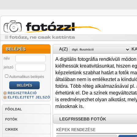
BELÉPÉS
A(Z)
KA
név
A digitális fotográfia rendkívüli mód
kiélhessük kreativitásunkat, hiszen e
jelszó
képzeletünk szabhat határt a fotók 
Automatikus belépés
általában nem is emlékeztet a kiinduló
fotóra. Több réteg alkalmazásával pl.
érhetünk el. De a színek megváltozta
REGISZTRÁCIÓ
ELFELEJTETT JELSZÓ
is eredményezhet olyan alkotást, me
másoknak is.
FŐOLDAL
LEGFRISSEBB FOTÓK
FOTÓK
CIKKEK
KÉPEK RENDEZÉSE