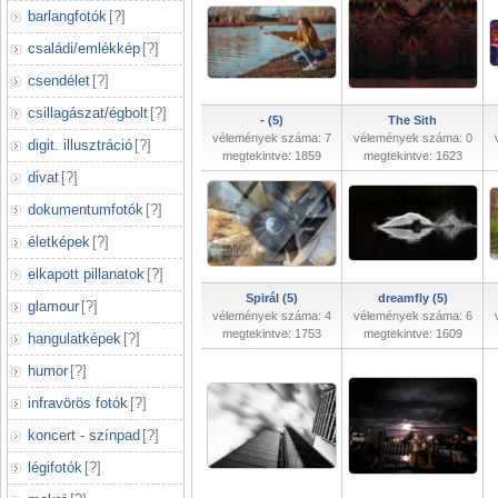
barlangfotók
[
?
]
családi/emlékkép
[
?
]
csendélet
[
?
]
csillagászat/égbolt
[
?
]
- (5)
The Sith
vélemények száma: 7
vélemények száma: 0
digit. illusztráció
[
?
]
megtekintve: 1859
megtekintve: 1623
divat
[
?
]
dokumentumfotók
[
?
]
életképek
[
?
]
elkapott pillanatok
[
?
]
Spirál (5)
dreamfly (5)
glamour
[
?
]
vélemények száma: 4
vélemények száma: 6
megtekintve: 1753
megtekintve: 1609
hangulatképek
[
?
]
humor
[
?
]
infravörös fotók
[
?
]
koncert - színpad
[
?
]
légifotók
[
?
]