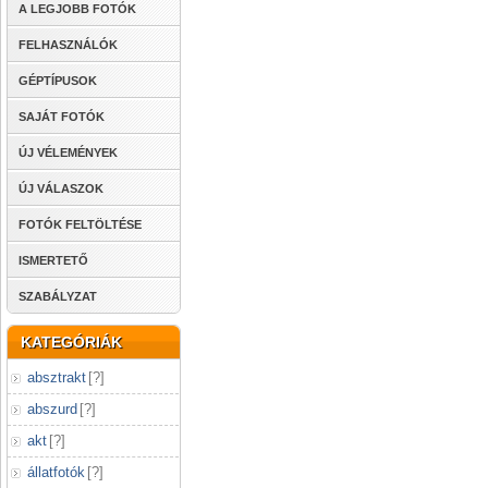
A LEGJOBB FOTÓK
FELHASZNÁLÓK
GÉPTÍPUSOK
SAJÁT FOTÓK
ÚJ VÉLEMÉNYEK
ÚJ VÁLASZOK
FOTÓK FELTÖLTÉSE
ISMERTETŐ
SZABÁLYZAT
KATEGÓRIÁK
absztrakt
[
?
]
abszurd
[
?
]
akt
[
?
]
állatfotók
[
?
]