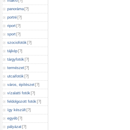
makró
[
?
]
panoráma
[
?
]
portré
[
?
]
riport
[
?
]
sport
[
?
]
szociofotók
[
?
]
tájkép
[
?
]
tárgyfotók
[
?
]
természet
[
?
]
utcaifotók
[
?
]
város, építészet
[
?
]
vízalatti fotók
[
?
]
feldolgozott fotók
[
?
]
így készült
[
?
]
egyéb
[
?
]
pályázat
[
?
]