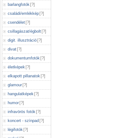
barlangfotók
[
?
]
családi/emlékkép
[
?
]
csendélet
[
?
]
csillagászat/égbolt
[
?
]
digit. illusztráció
[
?
]
divat
[
?
]
dokumentumfotók
[
?
]
életképek
[
?
]
elkapott pillanatok
[
?
]
glamour
[
?
]
hangulatképek
[
?
]
humor
[
?
]
infravörös fotók
[
?
]
koncert - színpad
[
?
]
légifotók
[
?
]