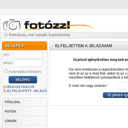
BELÉPÉS
ELFELJETTEM A JELSZAVAM
név
Új jelszó igényléséhez meg kell ad
jelszó
Ha nem emlékszel a regisztrációkor m
Automatikus belépés
nem él az az e-mail fiók, akkor írj az
a
mezőben feltétlenül szerepeltesd a fot
E-mail cím vagy nicknév
*
REGISZTRÁCIÓ
ELFELEJTETT JELSZÓ
FŐOLDAL
FOTÓK
CIKKEK