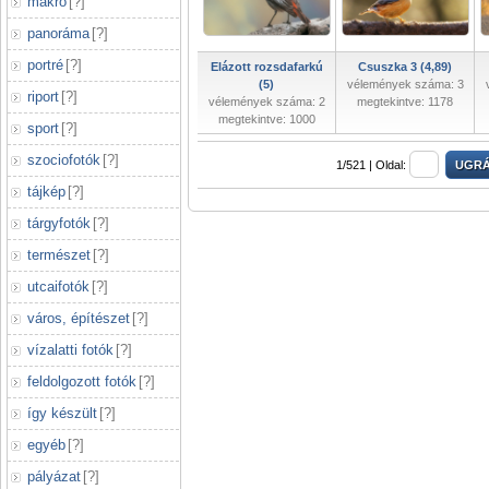
makró
[
?
]
panoráma
[
?
]
portré
[
?
]
Elázott rozsdafarkú
Csuszka 3 (4,89)
(5)
vélemények száma: 3
riport
[
?
]
vélemények száma: 2
megtekintve: 1178
megtekintve: 1000
sport
[
?
]
szociofotók
[
?
]
1/521 |
Oldal:
tájkép
[
?
]
tárgyfotók
[
?
]
természet
[
?
]
utcaifotók
[
?
]
város, építészet
[
?
]
vízalatti fotók
[
?
]
feldolgozott fotók
[
?
]
így készült
[
?
]
egyéb
[
?
]
pályázat
[
?
]