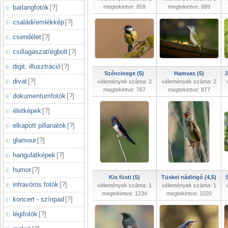
barlangfotók
[
?
]
megtekintve: 859
megtekintve: 689
családi/emlékkép
[
?
]
csendélet
[
?
]
csillagászat/égbolt
[
?
]
digit. illusztráció
[
?
]
Széncinege (5)
Hamvas (5)
J
divat
[
?
]
vélemények száma: 2
vélemények száma: 2
megtekintve: 767
megtekintve: 877
dokumentumfotók
[
?
]
életképek
[
?
]
elkapott pillanatok
[
?
]
glamour
[
?
]
hangulatképek
[
?
]
humor
[
?
]
Kis füsti (5)
Tüskei nádirigó (4,5)
S
infravörös fotók
[
?
]
vélemények száma: 1
vélemények száma: 1
megtekintve: 1234
megtekintve: 1020
koncert - színpad
[
?
]
légifotók
[
?
]