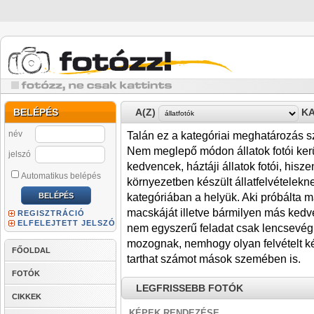
BELÉPÉS
A(Z)
KA
név
Talán ez a kategóriai meghatározás 
Nem meglepő módon állatok fotói kerü
jelszó
kedvencek, háztáji állatok fotói, his
Automatikus belépés
környezetben készült állatfelvételekn
kategóriában a helyük. Aki próbálta má
macskáját illetve bármilyen más kedve
REGISZTRÁCIÓ
ELFELEJTETT JELSZÓ
nem egyszerű feladat csak lencsevégr
mozognak, nemhogy olyan felvételt ké
FŐOLDAL
tarthat számot mások szemében is.
FOTÓK
LEGFRISSEBB FOTÓK
CIKKEK
KÉPEK RENDEZÉSE