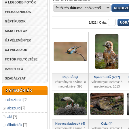
A LEGJOBB FOTÓK
FELHASZNÁLÓK
GÉPTÍPUSOK
1/521 |
Oldal:
SAJÁT FOTÓK
ÚJ VÉLEMÉNYEK
ÚJ VÁLASZOK
FOTÓK FELTÖLTÉSE
ISMERTETŐ
Repülőrajt
Nyári fürdő (4,97)
SZABÁLYZAT
vélemények száma: 0
vélemények száma: 3
megtekintve: 395
megtekintve: 1013
KATEGÓRIÁK
absztrakt
[
?
]
abszurd
[
?
]
akt
[
?
]
Nagycsaládosok (4)
Csíz (4)
állatfotók
[
?
]
vélemények száma: 1
vélemények száma: 1