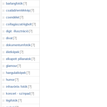
barlangfotók
[
?
]
családi/emlékkép
[
?
]
csendélet
[
?
]
csillagászat/égbolt
[
?
]
digit. illusztráció
[
?
]
divat
[
?
]
dokumentumfotók
[
?
]
életképek
[
?
]
elkapott pillanatok
[
?
]
glamour
[
?
]
hangulatképek
[
?
]
humor
[
?
]
infravörös fotók
[
?
]
koncert - színpad
[
?
]
légifotók
[
?
]