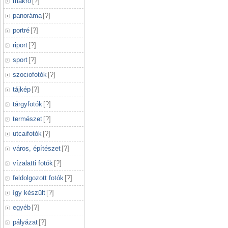
makró
[
?
]
panoráma
[
?
]
portré
[
?
]
riport
[
?
]
sport
[
?
]
szociofotók
[
?
]
tájkép
[
?
]
tárgyfotók
[
?
]
természet
[
?
]
utcaifotók
[
?
]
város, építészet
[
?
]
vízalatti fotók
[
?
]
feldolgozott fotók
[
?
]
így készült
[
?
]
egyéb
[
?
]
pályázat
[
?
]