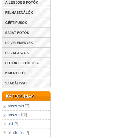
A LEGJOBB FOTÓK
FELHASZNÁLÓK
GÉPTÍPUSOK
SAJÁT FOTÓK
ÚJ VÉLEMÉNYEK
ÚJ VÁLASZOK
FOTÓK FELTÖLTÉSE
ISMERTETŐ
SZABÁLYZAT
KATEGÓRIÁK
absztrakt
[
?
]
abszurd
[
?
]
akt
[
?
]
állatfotók
[
?
]