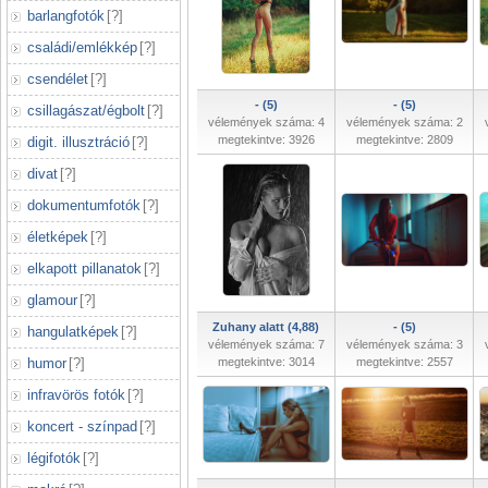
barlangfotók
[
?
]
családi/emlékkép
[
?
]
csendélet
[
?
]
- (5)
- (5)
csillagászat/égbolt
[
?
]
vélemények száma: 4
vélemények száma: 2
megtekintve: 3926
megtekintve: 2809
digit. illusztráció
[
?
]
divat
[
?
]
dokumentumfotók
[
?
]
életképek
[
?
]
elkapott pillanatok
[
?
]
glamour
[
?
]
Zuhany alatt (4,88)
- (5)
hangulatképek
[
?
]
vélemények száma: 7
vélemények száma: 3
humor
[
?
]
megtekintve: 3014
megtekintve: 2557
infravörös fotók
[
?
]
koncert - színpad
[
?
]
légifotók
[
?
]