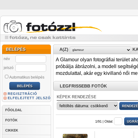
BELÉPÉS
A(Z)
KA
név
A Glamour olyan fotográfiai terület ah
próbálja ábrázolni, a modell segítségé
jelszó
mozdulattal, akár egy kivillanó női me
Automatikus belépés
LEGFRISSEBB FOTÓK
REGISZTRÁCIÓ
KÉPEK RENDEZÉSE
ELFELEJTETT JELSZÓ
FŐOLDAL
FOTÓK
1/91 |
Oldal:
CIKKEK