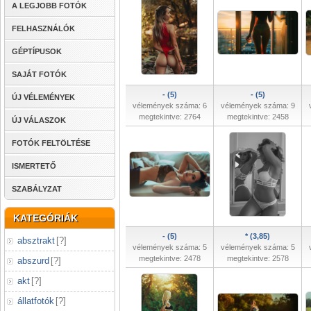
A LEGJOBB FOTÓK
FELHASZNÁLÓK
GÉPTÍPUSOK
SAJÁT FOTÓK
- (5)
- (5)
ÚJ VÉLEMÉNYEK
vélemények száma: 6
vélemények száma: 9
megtekintve: 2764
megtekintve: 2458
ÚJ VÁLASZOK
FOTÓK FELTÖLTÉSE
ISMERTETŐ
SZABÁLYZAT
KATEGÓRIÁK
- (5)
* (3,85)
absztrakt
[
?
]
vélemények száma: 5
vélemények száma: 5
megtekintve: 2478
megtekintve: 2578
abszurd
[
?
]
akt
[
?
]
állatfotók
[
?
]