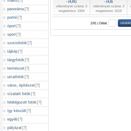
makró
[
?
]
- (4,91)
- (4,8)
vélemények száma: 3
vélemények száma: 3
panoráma
[
?
]
megtekintve: 3309
megtekintve: 2018
portré
[
?
]
1/91 |
Oldal:
riport
[
?
]
sport
[
?
]
szociofotók
[
?
]
tájkép
[
?
]
tárgyfotók
[
?
]
természet
[
?
]
utcaifotók
[
?
]
város, építészet
[
?
]
vízalatti fotók
[
?
]
feldolgozott fotók
[
?
]
így készült
[
?
]
egyéb
[
?
]
pályázat
[
?
]