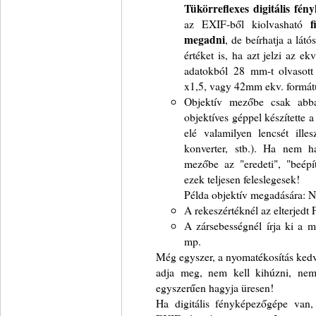
Tükörreflexes digitális fé
az EXIF-ből kiolvasható
f
megadni
, de beírhatja a lát
értéket is, ha azt jelzi az e
adatokból 28 mm-t olvaso
x1,5, vagy 42mm ekv. formá
Objektív mezőbe csak abba
objektíves géppel készítette a 
elé valamilyen lencsét illes
konverter, stb.). Ha nem ha
mezőbe az "eredeti", "beépít
ezek teljesen feleslegesek!
Példa objektív megadására:
A rekeszértéknél az elterjedt
A zársebességnél írja ki a m
mp.
Még egyszer, a nyomatékosítás kedv
adja meg, nem kell kihúzni, nem 
egyszerűen hagyja üresen!
Ha digitális fényképezőgépe van,