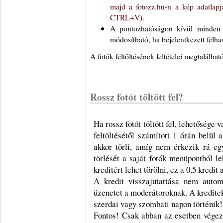
majd a fotozz.hu-n a kép adatlapj
CTRL+V).
A pontozhatóságon kívül minden m
módosítható, ha bejelentkezett felhas
A fotók feltöltésének feltételei megtalálha
Rossz fotót töltött fel?
Ha rossz fotót töltött fel, lehetősége 
feltöltésétől számított 1 órán belül
akkor törli, amíg nem érkezik rá e
törlését a saját fotók menüpontból l
kreditért lehet törölni, ez a 0,5 kredi
A kredit visszajutattása nem automa
üzenetet a moderátoroknak. A kreditek
szerdai vagy szombati napon történik!
Fontos! Csak abban az esetben végezz