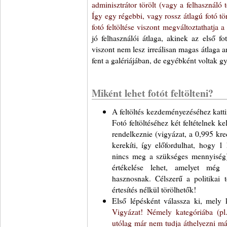
adminisztrátor törölt (vagy a felhasználó tö
Így egy régebbi, vagy rossz átlagú fotó tö
fotó feltöltése viszont megváltoztathatja a
jó felhasználói átlaga, akinek az első 
viszont nem lesz irreálisan magas átlaga a
fent a galériájában, de egyébként voltak g
Miként lehet fotót feltölteni?
A feltöltés kezdeményezéséhez katti
Fotó feltöltéséhez két feltételnek ke
rendelkeznie (vigyázat, a 0,995 kred
kerekíti, így előfordulhat, hogy 1
nincs meg a szükséges mennyiség
értékelése lehet, amelyet még
hasznosnak. Célszerű a politikai t
értesítés nélkül törölhetők!
Első lépésként válassza ki, mely ka
Vigyázat! Némely kategóriába (pl. 
utólag már nem tudja áthelyezni má