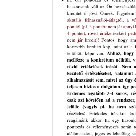
hasznosnak véli az Ön hozzászólásá
kreditet ír jóvá Önnek. Figyele
aktuális felhasználói-átlagtól, a 
ponttól (pl. 5 pontért nem jár annyi k
4 pontért, rövid értékelésekért pe
nem jár kredit)!
Fontos, hogy amíg
kevesebb kreditet kap, mint az a 
feltöltött képe van.
Ahhoz, hogy s
mellőzze a konkrétum nélküli, vag
rövid értékelések írását. Nem 
kezdetű értékeléseket, valamint 
alkalmazását sem, mivel az úgy é
teljesen biztos a dolgában, így p
Érdemes legalább 3-4 soros, rész
csak azt követően ad a rendszer,
jelölte (vagyis pl. ha nem szőr
részletes!
Értékelés írásakor ér
reagálnánk akkor, ha egy hasonl
pontozás és véleményezés során te
alátámasztott, jogos és lehetőleg s