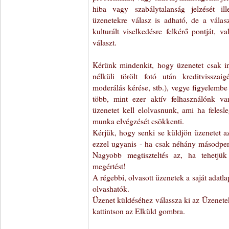
hiba vagy szabálytalanság jelzését il
üzenetekre válasz is adható, de a válasz
kulturált viselkedésre felkérő pontját, v
választ.
Kérünk mindenkit, hogy üzenetet csak ind
nélküli törölt fotó után kreditvisszai
moderálás kérése, stb.), vegye figyelemb
több, mint ezer aktív felhasználónk v
üzenetet kell elolvasnunk, ami ha felesl
munka elvégzését csökkenti.
Kérjük, hogy senki se küldjön üzenetet 
ezzel ugyanis - ha csak néhány másodper
Nagyobb megtiszteltés az, ha tehetjü
megértést!
A régebbi, olvasott üzenetek a saját adatla
olvashatók.
Üzenet küldéséhez válassza ki az Üzenete
kattintson az Elküld gombra.