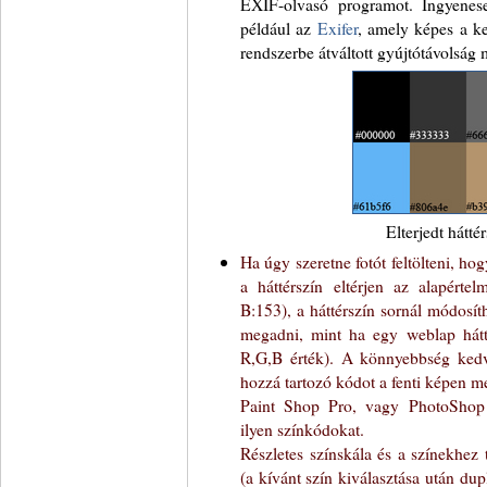
EXIF-olvasó programot. Ingyenesen
például az
Exifer
, amely képes a k
rendszerbe átváltott gyújtótávolság m
Elterjedt hátté
Ha úgy szeretne fotót feltölteni, h
a háttérszín eltérjen az alapérte
B:153), a háttérszín sornál módosíth
megadni, mint ha egy weblap hátté
R,G,B érték). A könnyebbség kedvéé
hozzá tartozó kódot a fenti képen m
Paint Shop Pro, vagy PhotoShop
ilyen színkódokat.
Részletes színskála és a színekhez
(a kívánt szín kiválasztása után du