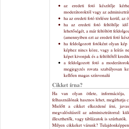
az eredeti fotó készítője kérhe
moderátoroktól vagy az adminisztrát
ha az eredeti fotó törlésre kerül, az 
ha az eredeti fotó feltöltője id
lehetőségét, a már feltöltött feldol
(amennyiben ezt az eredeti fotó kész
ha feldolgozott fotóként olyan kép 
képhez nincs köze, vagy a leírás n
képet kivonjuk és a feltöltőtől kredi
a feldolgozott fotó a moderátorok
megjegyzés rovata szabályosan ker
kellően magas színvonalú
Cikket írna?
Ha van olyan ötlete, információja,
felhasználónak hasznos lehet, megírhatja 
Mielőtt a cikket elkezdené írni, java
megvalósításról az adminisztrátorral: k
illeszthetők, vagy táblázatok is szúrhatók.
Milyen cikkeket várunk? Tulajdonképpen