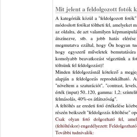
Mit jelent a feldolgozott fotók 
A kategóriák közül a "feldolgozott fotók"
módosított fotókat töltheti fel, amelyeket má
az oldalra, de azt valamilyen képmanipulác
átszínezve, stb. a jobb hatás elérése
megmutatva ezáltal, hogy Ön hogyan tudn
hogy egyszerű műveletek bemutatására
komolyabb beavatkozást végeztünk a fotó
töltsünk fel feldolgozást)!
Minden feldolgozásnál kötelező a megjegy
alapján a feldolgozás reprodukálható. 
"növeltem a szaturációt", "contrast, level
érték (input) 50..120, gamma: 1,2; színtelít
felmásolás, 40%-os átlátszóság".
A feltöltés az eredeti fotó értékelése közb
részén beikszelt "feldolgozás feltöltése" o
Csak olyan fotó dolgozható fel, amely
(feltöltéskor) engedélyezett: Feldolgozható
További tudnivalók: