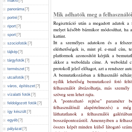
makró
[
?
]
panoráma
[
?
]
Mik adhatók meg a felhasználó
portré
[
?
]
Regisztráció után a megadott adatok a 
riport
[
?
]
melyet később bármikor módosíthat, ha a 
sport
[
?
]
kattint.
Itt a személyes adatokon és a felsze
szociofotók
[
?
]
elérhetőségek is, mint pl. e-mail cím, 
tájkép
[
?
]
platformok azonosítóit kérjük a bemutat
tárgyfotók
[
?
]
akkor a weboldala címe. A weboldal cí
protokoll jelző előtagot, azt a rendszer aut
természet
[
?
]
A bemutatkozásban a felhasználó néhá
utcaifotók
[
?
]
nyílik lehetőség bemutatkozó fotó felt
város, építészet
[
?
]
felhasználót ábrázolhatja, más személ
szöveg sem lehet rajta.
vízalatti fotók
[
?
]
A "pontozható rejtése" paraméter b
feldolgozott fotók
[
?
]
felhasználónál alapértelmezés) a m
így készült
[
?
]
láthatatlanok a felhasználói galériáb
bosszúpontozástól. Amennyiben a felhasz
egyéb
[
?
]
összes képét minden külső látogató számár
pályázat
[
?
]