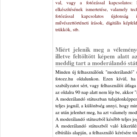
val, vagy a fotózással kapcsolatos:
elkészítésének ismertetése, valamely te
fotózással kapcsolatos újdonság i
művészettörténeti írások, digitális képfe
trükkök, stb.
Miért jelenik meg a vélemén
illetve feltöltött képem alatt a
meddig tart a moderálandó stá
Minden új felhasználónk "moderálandó" 
fotozz.hu oldalunkon. Ezen kívül, ha
szabályzatot sért, vagy felhasználói átlag
az oldalra 90 nap alatt nem lép be, akkor 
A moderálandó státuszban tulajdonképpe
teljes jognál, a különbség annyi, hogy min
az után jelenhet meg, ha azt valamely mode
A moderálandó státuszból később teljes jo
A moderálandó státuszból való kikerül
elbírálás alapján, a felhasználó kérésére t