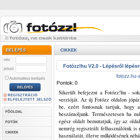
BELÉPÉS
CIKKEK
név
Fotózz!hu V2.0 - Lépésről lépésr
jelszó
fotozz.hu-
Automatikus belépés
Pontok: 0
Sikerült befejezni a Fotózz!hu - soka
REGISZTRÁCIÓ
verzióját. Az új Fotózz oldalon jópá
ELFELEJTETT JELSZÓ
be, ezért fontosnak tartjuk, hogy 
FŐOLDAL
beszámoljunk. Természetesen ha már
egész oldalt bemutatjuk, így az olda
FOTÓK
nemrég regisztrált felhasználóink is
CIKKEK
használatát, illetve működésének néhán