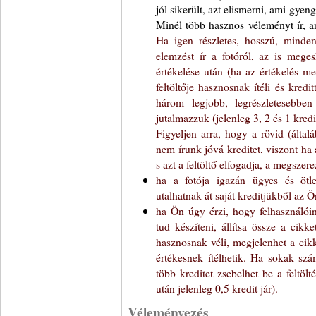
jól sikerült, azt elismerni, ami gyeng
Minél több hasznos véleményt ír, an
Ha igen részletes, hosszú, minden
elemzést ír a fotóról, az is mege
értékelése után (ha az értékelés m
feltöltője hasznosnak ítéli és kred
három legjobb, legrészletesebben 
jutalmazzuk (jelenleg 3, 2 és 1 kredit
Figyeljen arra, hogy a rövid (által
nem írunk jóvá kreditet, viszont ha a
s azt a feltöltő elfogadja, a megszer
ha a fotója igazán ügyes és ötlet
utalhatnak át saját kreditjükből az Ö
ha Ön úgy érzi, hogy felhasználói
tud készíteni, állítsa össze a cikke
hasznosnak véli, megjelenhet a cik
értékesnek ítélhetik. Ha sokak szá
több kreditet zsebelhet be a feltöl
után jelenleg 0,5 kredit jár).
Véleményezés