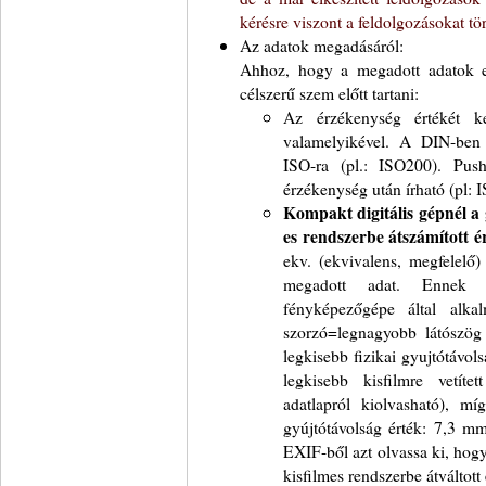
kérésre viszont a feldolgozásokat tö
Az adatok megadásáról:
Ahhoz, hogy a megadott adatok e
célszerű szem előtt tartani:
Az érzékenység értékét 
valamelyikével. A DIN-ben 
ISO-ra (pl.: ISO200). Pus
érzékenység után írható (pl:
Kompakt digitális gépnél a 
es rendszerbe átszámított ér
ekv. (ekvivalens, megfelelő)
megadott adat. Ennek k
fényképezőgépe által alkal
szorzó=legnagyobb látószög 
legkisebb fizikai gyujtótávo
legkisebb kisfilmre vetít
adatlapról kiolvasható), míg
gyújtótávolság érték: 7,3 m
EXIF-ből azt olvassa ki, hog
kisfilmes rendszerbe átválto