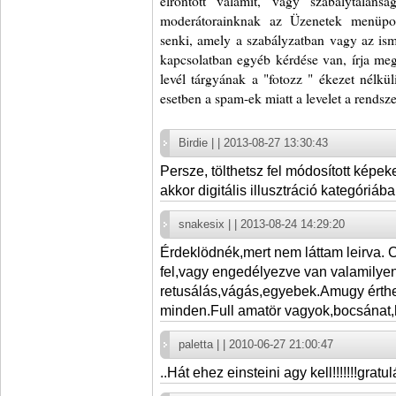
elrontott valamit, vagy szabálytalans
moderátorainknak az Üzenetek menüpo
senki, amely a szabályzatban vagy az ism
kapcsolatban egyéb kérdése van, írja me
levél tárgyának a "fotozz " ékezet nélkül
esetben a spam-ek miatt a levelet a rendsze
Birdie | | 2013-08-27 13:30:43
Persze, tölthetsz fel módosított képek
akkor digitális illusztráció kategóriába
snakesix | | 2013-08-24 14:29:20
Érdeklödnék,mert nem láttam leirva. C
fel,vagy engedélyezve van valamilye
retusálás,vágás,egyebek.Amugy érthet
minden.Full amatör vagyok,bocsánat,
paletta | | 2010-06-27 21:00:47
..Hát ehez einsteini agy kell!!!!!!!gratul