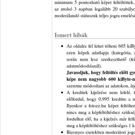
minimum 5 pontozható képet feltöltöttek,
az utolsó 3 napban legalább 20 szabályos,
moderálandó státuszuk teljes jogra emelésé
Ismert hibák
Az oldalra fel lehet tölteni 605 ki
ezen képek adatlapja (kategória, 
során nem lesz szerkeszthető (fel
adatmódosításnál).
Javasoljuk, hogy feltöltés előtt 
képe nem nagyobb 600 kiByte-n
szeretne módosítani az adatokon, írj
A kreditek kijelzése nem lefelé, h
előfordul, hogy 0,995 kreditre a r
Ilyenkor a fotozz.hu képet feltölt
nincs meg a képfeltöltéshez szüksé
fordulhat elő, ha a kijelzés már fel
meg a képfeltöltéshez szükséges 1 kr
Bizonyos esetekben moderátori jogo