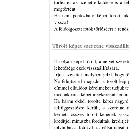
törlés és az üzenet elküldése is a fe
megtörtént.
Ha nem pontozható képet törölt, akk
vissza!
A feldolgozott fotók törléséért a rends
Törölt képet szeretne visszaállí
Ha olyan képet törölt, amelyet szeret
lehetősége ezek visszaállítására.
Írjon üzenetet, melyben jelzi, hogy tö
Ne felejtse el megadni a törölt kép
címmel elküldött kérelmeket tudjuk te
módunkban a képet megkeresni semmi
Ha bármi okból törölte képei nagyré
felfüggesztésre került, s szeretne 
kérheti összes törölt képének viss
kreditjei minuszba fordultak, kreditjei
folytathassa fotozz.hu-s pályafutását (