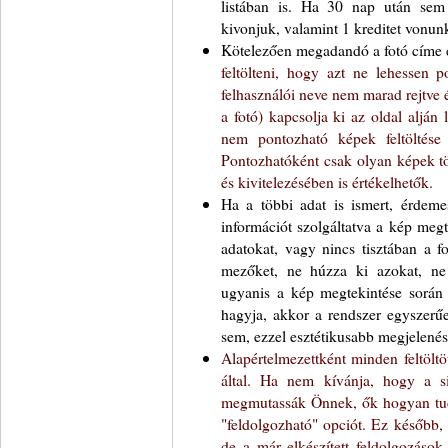
listában is. Ha 30 nap után sem 
kivonjuk, valamint 1 kreditet vonunk
Kötelezően megadandó a fotó címe é
feltölteni, hogy azt ne lehessen 
felhasználói neve nem marad rejtve 
a fotó) kapcsolja ki az oldal alján
nem pontozható képek feltöltése
Pontozhatóként csak olyan képek tö
és kivitelezésében is értékelhetők.
Ha a többi adat is ismert, érdemes
információt szolgáltatva a kép meg
adatokat, vagy nincs tisztában a f
mezőket, ne húzza ki azokat, ne
ugyanis a kép megtekintése során 
hagyja, akkor a rendszer egyszerű
sem, ezzel esztétikusabb megjelenést
Alapértelmezettként minden feltöltö
által. Ha nem kívánja, hogy a sit
megmutassák Önnek, ők hogyan tudná
"feldolgozható" opciót. Ez később, a
de a már elkészített feldolgozások