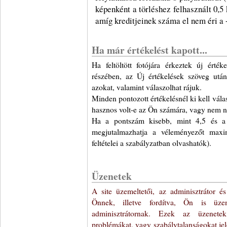
képenként a törléshez felhasznált 0,5 k
amíg kreditjeinek száma el nem éri a 
Ha már értékelést kapott...
Ha feltöltött fotójára érkeztek új érté
részében, az Új értékelések szöveg után 
azokat, valamint válaszolhat rájuk.
Minden pontozott értékelésnél ki kell vál
hasznos volt-e az Ön számára, vagy nem ny
Ha a pontszám kisebb, mint 4,5 és a 
megjutalmazhatja a véleményezőt maxim
feltételei a szabályzatban olvashatók).
Üzenetek
A site üzemeltetői, az adminisztrátor 
Önnek, illetve fordítva, Ön is üz
adminisztrátornak. Ezek az üzenete
problémákat, vagy szabálytalanságokat je