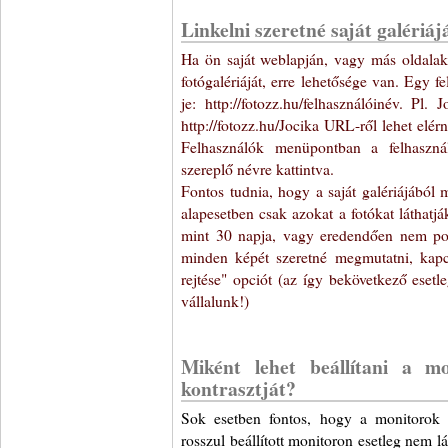
Linkelni szeretné saját galériáj
Ha ön saját weblapján, vagy más oldalako
fotógalériáját, erre lehetősége van. Egy f
je: http://fotozz.hu/felhasználóinév. Pl.
http://fotozz.hu/Jocika URL-ről lehet elé
Felhasználók menüpontban a felhaszná
szereplő névre kattintva.
Fontos tudnia, hogy a saját galériájából 
alapesetben csak azokat a fotókat láthatj
mint 30 napja, vagy eredendően nem pont
minden képét szeretné megmutatni, kapc
rejtése" opciót (az így bekövetkező esetl
vállalunk!)
Miként lehet beállítani a mo
kontrasztját?
Sok esetben fontos, hogy a monitorok 
rosszul beállított monitoron esetleg nem l