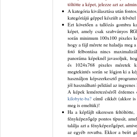
töltötte a képet, jelezze azt az admini
A kategória kiválasztása után fontos
kategóriájú géppel készült a felvétel (
Ezt követően a tallózás gombra kat
képet, amely csak szabványos RGB
során minimum 100x100 pixeles képe
hogy a fájl mérete ne haladja meg a
fotó felbontása nincs maximaliz
panoráma képeknél javasoljuk, hog
és 1024x768 pixeles méretek k
megtekintés során se lógjon ki a k
használjon képszerkesztő programot
jól használható például az ingyenes
A képek leméretezéséről érdemes 
kilobyte-ba?
című cikkét (akkor is
meg is emeltük)!
Ha a képfájlt sikeresen feltöltött
fényképezőgép pontos típusát, amel
találja azt a fényképezőgépet, amivel
az egyéb rovatba. Ekkor a beírt g