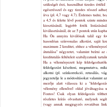
szükségét érzi, használhat tizedes értékű
egészrésszel és egy tizedes résszel adha
írva (pl. 4,7 vagy 4.7). Érdemes tudni, ho
a 4,5 és felette lévő pontok szinte minde
kiosztásánál, legjobb fotók listázásá
kiválasztásánál, de az 5 pontok után kapha
Ha Ön annyira kiválónak talál egy fo
hasonlóan színvonalas alkotást, saját kred
maximum 2 kreditet, ehhez a véleményező m
átutalása" négyzetet, valamint beírni az 
kreditutalás feltételeit szabályzatunk tarta
Ha a véleményezett kép feldolgozhatóké
feldolgozást készíteni, megmutatva, mik
alkotni (pl. színkorrekció, retusálás, vá
jegyzetelje le a módosításokat valamint a
mezője alatt válassza ki a "feldolgozá
vélemény ellenőrző oldal jóváhagyása utá
Fontos! Csak olyan feldolgozás tölthe
részletes leírás olvasható, melynek segí
(vagy annak megjegyzés rovatában linke