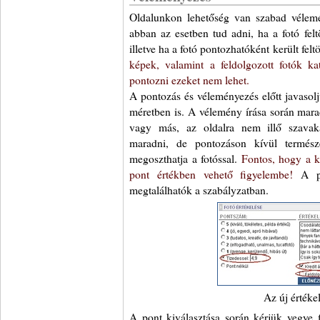
Oldalunkon lehetőség van szabad vélemé
abban az esetben tud adni, ha a fotó felt
illetve ha a fotó pontozhatóként került felt
képek, valamint a feldolgozott fotók k
pontozni ezeket nem lehet.
A pontozás és véleményezés előtt javasolj
méretben is. A vélemény írása során marad
vagy más, az oldalra nem illő szavaka
maradni, de pontozáson kívül termész
megoszthatja a fotóssal.
Fontos, hogy a 
pont értékben vehető figyelembe!
A po
megtalálhatók a szabályzatban.
Az új értéke
A pont kiválasztása során kérjük vegye 