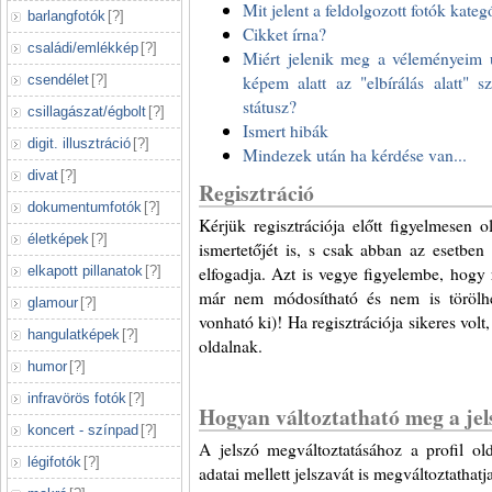
Mit jelent a feldolgozott fotók kateg
barlangfotók
[
?
]
Cikket írna?
családi/emlékkép
[
?
]
Miért jelenik meg a véleményeim ut
képem alatt az "elbírálás alatt" 
csendélet
[
?
]
státusz?
csillagászat/égbolt
[
?
]
Ismert hibák
digit. illusztráció
[
?
]
Mindezek után ha kérdése van...
divat
[
?
]
Regisztráció
dokumentumfotók
[
?
]
Kérjük regisztrációja előtt figyelmesen o
életképek
[
?
]
ismertetőjét is, s csak abban az esetben 
elfogadja. Azt is vegye figyelembe, hogy r
elkapott pillanatok
[
?
]
már nem módosítható és nem is törölhet
glamour
[
?
]
vonható ki)! Ha regisztrációja sikeres volt
hangulatképek
[
?
]
oldalnak.
humor
[
?
]
infravörös fotók
[
?
]
Hogyan változtatható meg a jel
koncert - színpad
[
?
]
A jelszó megváltoztatásához a profil olda
légifotók
[
?
]
adatai mellett jelszavát is megváltoztathatj