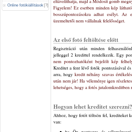
eltávolíthatja, majd a Módosít gomb megn
Online fotókiállítások
[
?
]
Figyelem! Ez esetben minden kép látható 
bosszúpontozásokra adhat esélyt. Az e
üzemeltetői nem vállalnak felelősséget.
Az első fotó feltöltése előtt
Regisztráció után minden felhasznál
jelleggel 2 kredittel rendelkezik. Egy po
nem pontozhatóként bejelölt kép felhel
Kreditet a fent lévő fotók pontozásával és 
arra, hogy
kredit néhány szavas értékelé
után nem jár! Ha véleménye igen részletes é
lehetséges, hogy a fotós jutalomkreditben r
Hogyan lehet kreditet szerezni
Ahhoz, hogy fotót töltsön fel, krediteket 
van:
ha Ön pontozza és véleményezi 