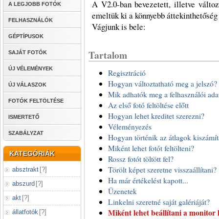
A V2.0-ban bevezetett, illetve válto
A LEGJOBB FOTÓK
emeltük ki a könnyebb áttekinthetőség
FELHASZNÁLÓK
Vágjunk is bele:
GÉPTÍPUSOK
Tartalom
SAJÁT FOTÓK
ÚJ VÉLEMÉNYEK
Regisztráció
Hogyan változtatható meg a jelszó?
ÚJ VÁLASZOK
Mik adhatók meg a felhasználói ada
FOTÓK FELTÖLTÉSE
Az első fotó feltöltése előtt
Hogyan lehet kreditet szerezni?
ISMERTETŐ
Véleményezés
SZABÁLYZAT
Hogyan történik az átlagok kiszámí
Miként lehet fotót feltölteni?
KATEGÓRIÁK
Rossz fotót töltött fel?
Törölt képet szeretne visszaállítani?
absztrakt
[
?
]
Ha már értékelést kapott...
abszurd
[
?
]
Üzenetek
akt
[
?
]
Linkelni szeretné saját galériáját?
Miként lehet beállítani a monitor 
állatfotók
[
?
]