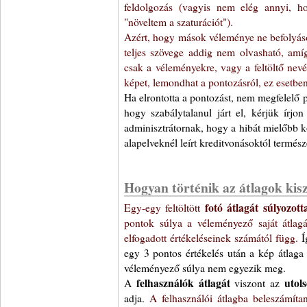
feldolgozás (vagyis nem elég annyi, ho
"növeltem a szaturációt").
Azért, hogy mások véleménye ne befolyásol
teljes szövege addig nem olvasható, am
csak a véleményekre, vagy a feltöltő nevé
képet, lemondhat a pontozásról, ez esetben
Ha elrontotta a pontozást, nem megfelelő 
hogy szabálytalanul járt el, kérjük írjo
adminisztrátornak, hogy a hibát mielőbb k
alapelveknél leírt kreditvonásoktól termész
Hogyan történik az átlagok kis
Egy-egy feltöltött
fotó átlagát súlyozott
pontok súlya a véleményező saját átlagát
elfogadott értékeléseinek számától függ.
Í
egy 3 pontos értékelés után a kép átlaga 
véleményező súlya nem egyezik meg.
A
felhasználók átlagát
viszont az
utol
adja.
A felhasználói átlagba beleszámíta