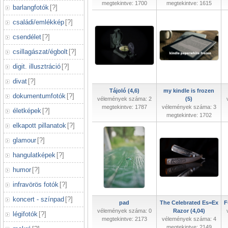
megtekintve: 1700
megtekintve: 1615
barlangfotók
[
?
]
családi/emlékkép
[
?
]
csendélet
[
?
]
csillagászat/égbolt
[
?
]
digit. illusztráció
[
?
]
divat
[
?
]
Tájoló (4,6)
my kindle is frozen
dokumentumfotók
[
?
]
vélemények száma: 2
(5)
megtekintve: 1787
vélemények száma: 3
életképek
[
?
]
megtekintve: 1702
elkapott pillanatok
[
?
]
glamour
[
?
]
hangulatképek
[
?
]
humor
[
?
]
infravörös fotók
[
?
]
koncert - színpad
[
?
]
pad
The Celebrated Es=Ex
F
vélemények száma: 0
Razor (4,04)
légifotók
[
?
]
megtekintve: 2173
vélemények száma: 4
megtekintve: 2149