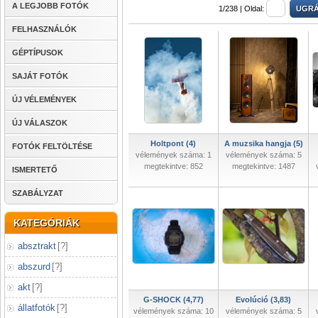
A LEGJOBB FOTÓK
1/238 |
Oldal:
FELHASZNÁLÓK
GÉPTÍPUSOK
SAJÁT FOTÓK
ÚJ VÉLEMÉNYEK
ÚJ VÁLASZOK
Holtpont (4)
A muzsika hangja (5)
FOTÓK FELTÖLTÉSE
vélemények száma: 1
vélemények száma: 5
megtekintve: 852
megtekintve: 1487
ISMERTETŐ
SZABÁLYZAT
KATEGÓRIÁK
absztrakt
[
?
]
abszurd
[
?
]
akt
[
?
]
G-SHOCK (4,77)
Evolúció (3,83)
állatfotók
[
?
]
vélemények száma: 10
vélemények száma: 5