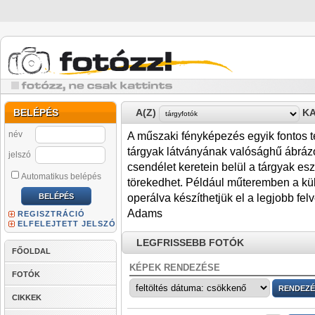
BELÉPÉS
A(Z)
KA
név
A műszaki fényképezés egyik fontos ter
tárgyak látványának valósághű ábrázo
jelszó
csendélet keretein belül a tárgyak esz
Automatikus belépés
törekedhet. Például műteremben a kül
operálva készíthetjük el a legjobb fel
Adams
REGISZTRÁCIÓ
ELFELEJTETT JELSZÓ
LEGFRISSEBB FOTÓK
FŐOLDAL
KÉPEK RENDEZÉSE
FOTÓK
CIKKEK