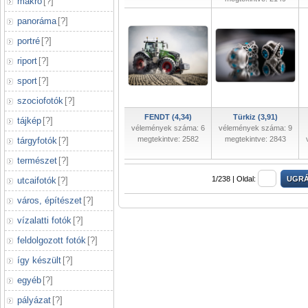
makró
[
?
]
panoráma
[
?
]
portré
[
?
]
riport
[
?
]
sport
[
?
]
szociofotók
[
?
]
FENDT (4,34)
Türkiz (3,91)
tájkép
[
?
]
vélemények száma: 6
vélemények száma: 9
megtekintve: 2582
megtekintve: 2843
tárgyfotók
[
?
]
természet
[
?
]
1/238 |
Oldal:
utcaifotók
[
?
]
város, építészet
[
?
]
vízalatti fotók
[
?
]
feldolgozott fotók
[
?
]
így készült
[
?
]
egyéb
[
?
]
pályázat
[
?
]