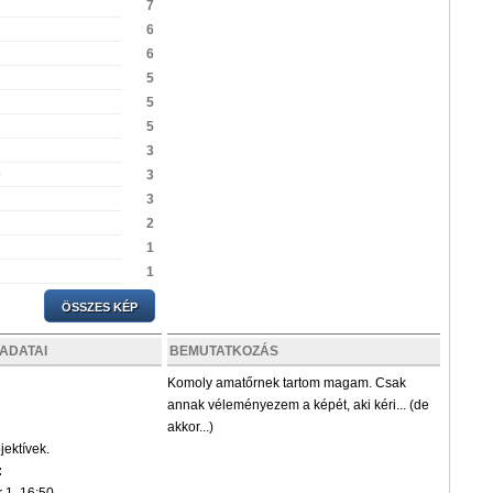
7
6
6
5
5
5
3
p
3
3
2
1
1
ÖSSZES KÉP
ADATAI
BEMUTATKOZÁS
Komoly amatőrnek tartom magam. Csak
annak véleményezem a képét, aki kéri... (de
akkor...)
ektívek.
: