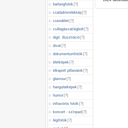
2024. december
barlangfotók
[
?
]
családi/emlékkép
[
?
]
csendélet
[
?
]
csillagászat/égbolt
[
?
]
digit. illusztráció
[
?
]
divat
[
?
]
dokumentumfotók
[
?
]
életképek
[
?
]
elkapott pillanatok
[
?
]
glamour
[
?
]
hangulatképek
[
?
]
humor
[
?
]
infravörös fotók
[
?
]
koncert - színpad
[
?
]
légifotók
[
?
]