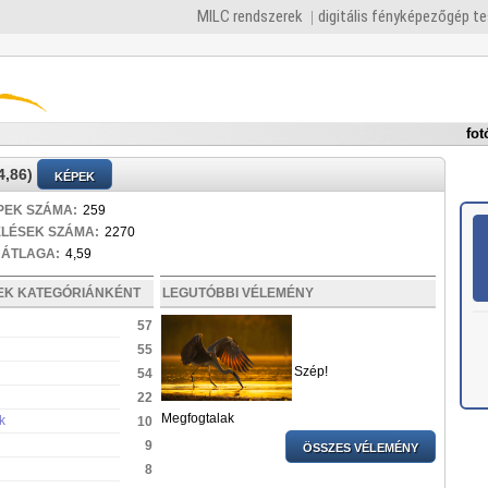
MILC rendszerek
digitális fényképezőgép t
fot
,86)
KÉPEK
PEK SZÁMA:
259
ELÉSEK SZÁMA:
2270
 ÁTLAGA:
4,59
PEK KATEGÓRIÁNKÉNT
LEGUTÓBBI VÉLEMÉNY
57
55
Szép!
54
22
Megfogtalak
k
10
9
ÖSSZES VÉLEMÉNY
8