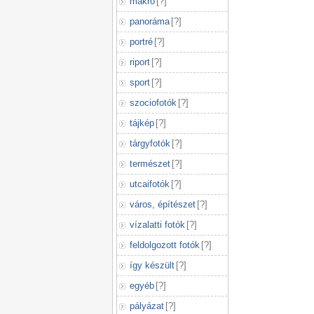
makró
[
?
]
panoráma
[
?
]
portré
[
?
]
riport
[
?
]
sport
[
?
]
szociofotók
[
?
]
tájkép
[
?
]
tárgyfotók
[
?
]
természet
[
?
]
utcaifotók
[
?
]
város, építészet
[
?
]
vízalatti fotók
[
?
]
feldolgozott fotók
[
?
]
így készült
[
?
]
egyéb
[
?
]
pályázat
[
?
]