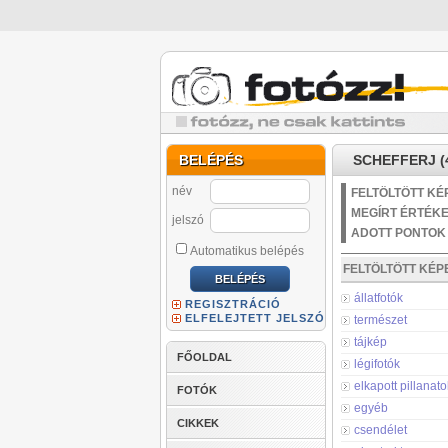
BELÉPÉS
SCHEFFERJ (4
név
FELTÖLTÖTT KÉ
MEGÍRT ÉRTÉK
jelszó
ADOTT PONTOK
Automatikus belépés
FELTÖLTÖTT KÉ
állatfotók
REGISZTRÁCIÓ
ELFELEJTETT JELSZÓ
természet
tájkép
FŐOLDAL
légifotók
elkapott pillanato
FOTÓK
egyéb
CIKKEK
csendélet