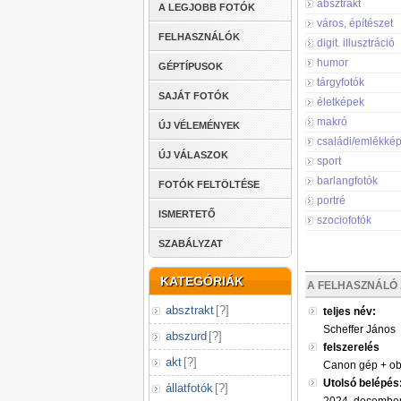
absztrakt
A LEGJOBB FOTÓK
város, építészet
FELHASZNÁLÓK
digit. illusztráció
humor
GÉPTÍPUSOK
tárgyfotók
SAJÁT FOTÓK
életképek
makró
ÚJ VÉLEMÉNYEK
családi/emlékké
ÚJ VÁLASZOK
sport
barlangfotók
FOTÓK FELTÖLTÉSE
portré
ISMERTETŐ
szociofotók
SZABÁLYZAT
KATEGÓRIÁK
A FELHASZNÁLÓ 
absztrakt
[
?
]
teljes név:
Scheffer János
abszurd
[
?
]
felszerelés
akt
[
?
]
Canon gép + obj
Utolsó belépés
állatfotók
[
?
]