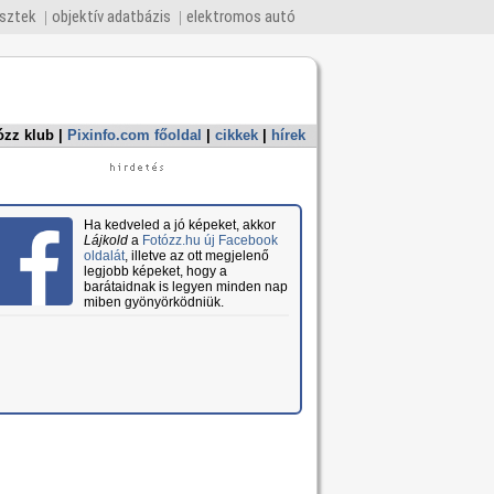
esztek
objektív adatbázis
elektromos autó
ózz klub
|
Pixinfo.com főoldal
|
cikkek
|
hírek
Ha kedveled a jó képeket, akkor
Lájkold
a
Fotózz.hu új Facebook
oldalát
, illetve az ott megjelenő
legjobb képeket, hogy a
barátaidnak is legyen minden nap
miben gyönyörködniük.