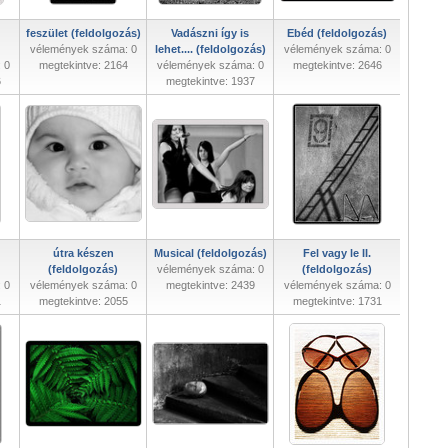
feszület (feldolgozás)
Vadászni így is
Ebéd (feldolgozás)
vélemények száma: 0
lehet.... (feldolgozás)
vélemények száma: 0
 0
megtekintve: 2164
vélemények száma: 0
megtekintve: 2646
6
megtekintve: 1937
útra készen
Musical (feldolgozás)
Fel vagy le II.
(feldolgozás)
vélemények száma: 0
(feldolgozás)
 0
vélemények száma: 0
megtekintve: 2439
vélemények száma: 0
1
megtekintve: 2055
megtekintve: 1731