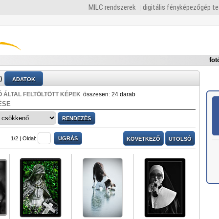
MILC rendszerek
digitális fényképezőgép t
fot
)
ADATOK
 ÁLTAL FELTÖLTÖTT KÉPEK
összesen: 24 darab
ÉSE
1/2 |
Oldal:
KÖVETKEZŐ
UTOLSÓ