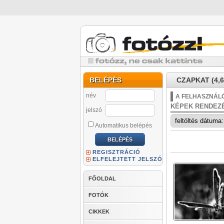
BELÉPÉS
CZAPKAT (4,6
név
A FELHASZNÁLÓ
KÉPEK RENDEZ
jelszó
Automatikus belépés
REGISZTRÁCIÓ
ELFELEJTETT JELSZÓ
FŐOLDAL
FOTÓK
CIKKEK