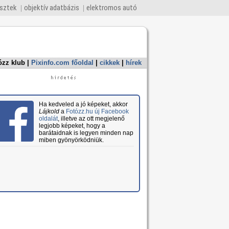
esztek
objektív adatbázis
elektromos autó
ózz klub
|
Pixinfo.com főoldal
|
cikkek
|
hírek
Ha kedveled a jó képeket, akkor
Lájkold
a
Fotózz.hu új Facebook
oldalát
, illetve az ott megjelenő
legjobb képeket, hogy a
barátaidnak is legyen minden nap
miben gyönyörködniük.