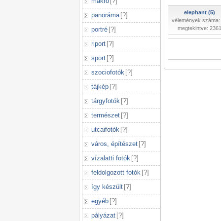
makró
[
?
]
elephant (5)
panoráma
[
?
]
vélemények száma:
megtekintve: 236
portré
[
?
]
riport
[
?
]
sport
[
?
]
szociofotók
[
?
]
tájkép
[
?
]
tárgyfotók
[
?
]
természet
[
?
]
utcaifotók
[
?
]
város, építészet
[
?
]
vízalatti fotók
[
?
]
feldolgozott fotók
[
?
]
így készült
[
?
]
egyéb
[
?
]
pályázat
[
?
]