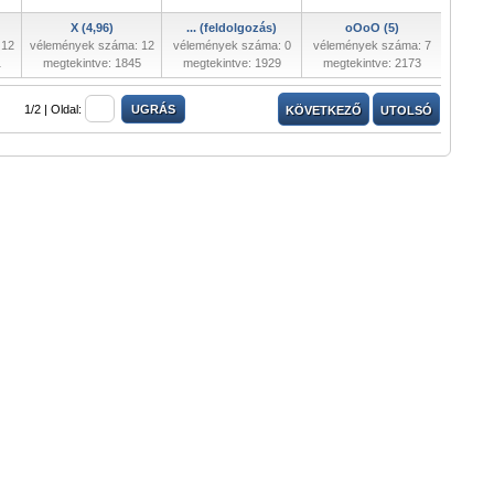
X (4,96)
... (feldolgozás)
oOoO (5)
 12
vélemények száma: 12
vélemények száma: 0
vélemények száma: 7
1
megtekintve: 1845
megtekintve: 1929
megtekintve: 2173
1/2 |
Oldal:
KÖVETKEZŐ
UTOLSÓ