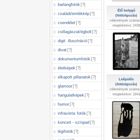
barlangfotók
[
?
]
Élő bolygó
családi/emlékkép
[
?
]
(feldolgozás)
vélemények száma:
csendélet
[
?
]
megtekintve: 243
csillagászat/égbolt
[
?
]
digit. illusztráció
[
?
]
divat
[
?
]
dokumentumfotók
[
?
]
életképek
[
?
]
elkapott pillanatok
[
?
]
Leépülés
(feldolgozás)
glamour
[
?
]
vélemények száma:
megtekintve: 184
hangulatképek
[
?
]
humor
[
?
]
infravörös fotók
[
?
]
koncert - színpad
[
?
]
légifotók
[
?
]