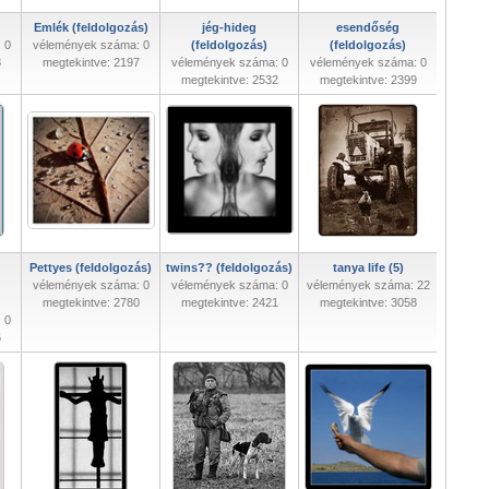
Emlék (feldolgozás)
jég-hideg
esendőség
 0
vélemények száma: 0
(feldolgozás)
(feldolgozás)
8
megtekintve: 2197
vélemények száma: 0
vélemények száma: 0
megtekintve: 2532
megtekintve: 2399
Pettyes (feldolgozás)
twins?? (feldolgozás)
tanya life (5)
vélemények száma: 0
vélemények száma: 0
vélemények száma: 22
megtekintve: 2780
megtekintve: 2421
megtekintve: 3058
 0
6