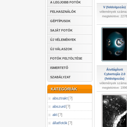
A LEGJOBB FOTÓK
V (feldolgozás)
FELHASZNÁLÓK
vélemények száma:
megtekintve: 227
GÉPTÍPUSOK
SAJÁT FOTÓK
ÚJ VÉLEMÉNYEK
ÚJ VÁLASZOK
FOTÓK FELTÖLTÉSE
ISMERTETŐ
Átvilágított
Cybertojás 2.0
SZABÁLYZAT
(feldolgozás)
vélemények száma:
megtekintve: 199
KATEGÓRIÁK
absztrakt
[
?
]
abszurd
[
?
]
akt
[
?
]
állatfotók
[
?
]