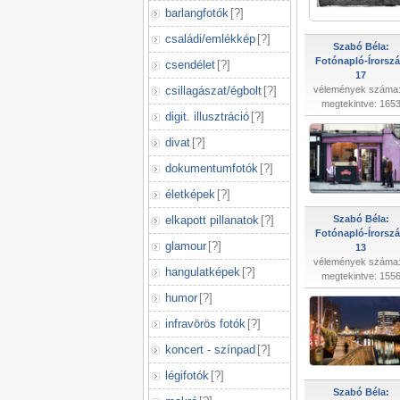
barlangfotók
[
?
]
családi/emlékkép
[
?
]
Szabó Béla:
Fotónapló-Írorsz
csendélet
[
?
]
17
csillagászat/égbolt
[
?
]
vélemények száma:
megtekintve: 165
digit. illusztráció
[
?
]
divat
[
?
]
dokumentumfotók
[
?
]
életképek
[
?
]
elkapott pillanatok
[
?
]
Szabó Béla:
Fotónapló-Írorsz
glamour
[
?
]
13
vélemények száma:
hangulatképek
[
?
]
megtekintve: 155
humor
[
?
]
infravörös fotók
[
?
]
koncert - színpad
[
?
]
légifotók
[
?
]
Szabó Béla: