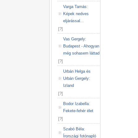
Varga Tamás:
Képek nedves
eljárással...
[
?
]
Vas Gergely:
Budapest - Ahogyan
még sohasem láttad
[
?
]
Urbán Helga és
Urbán Gergely:
Izland
[
?
]
Bodor Izabella:
Fekete-fehér élet
[
?
]
Szabó Béla:
Írországi fotónapló