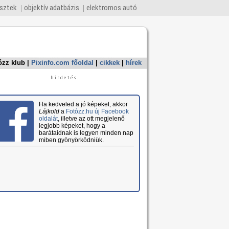
esztek
objektív adatbázis
elektromos autó
ózz klub
|
Pixinfo.com főoldal
|
cikkek
|
hírek
Ha kedveled a jó képeket, akkor
Lájkold
a
Fotózz.hu új Facebook
oldalát
, illetve az ott megjelenő
legjobb képeket, hogy a
barátaidnak is legyen minden nap
miben gyönyörködniük.