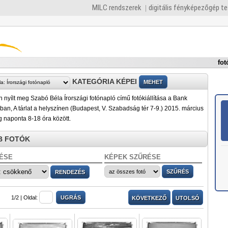
MILC rendszerek
digitális fényképezőgép t
fot
KATEGÓRIA KÉPEI
 nyílt meg Szabó Béla Írországi fotónapló című fotókiállítása a Bank
an, A tárlat a helyszínen (Budapest, V. Szabadság tér 7-9.) 2015. március
g naponta 8-18 óra között.
B FOTÓK
ÉSE
KÉPEK SZŰRÉSE
1/2 |
Oldal:
KÖVETKEZŐ
UTOLSÓ