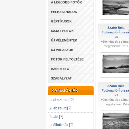
A LEGJOBB FOTÓK
FELHASZNÁLÓK
GÉPTÍPUSOK
Szabó Béla:
SAJÁT FOTÓK
Fotónapló-Írorsz
25
ÚJ VÉLEMÉNYEK
vélemények száma:
megtekintve: 219
ÚJ VÁLASZOK
FOTÓK FELTÖLTÉSE
ISMERTETŐ
SZABÁLYZAT
Szabó Béla:
KATEGÓRIÁK
Fotónapló-Írorsz
21
absztrakt
[
?
]
vélemények száma:
megtekintve: 154
abszurd
[
?
]
akt
[
?
]
állatfotók
[
?
]