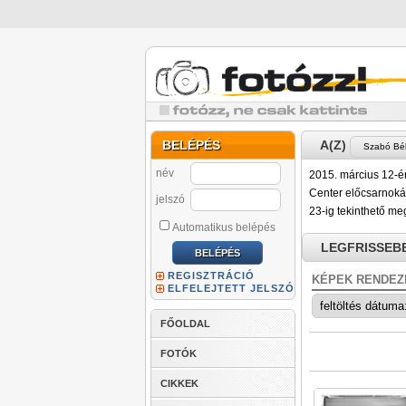
BELÉPÉS
A(Z)
név
2015. március 12-én
Center előcsarnokáb
jelszó
23-ig tekinthető me
Automatikus belépés
LEGFRISSEB
REGISZTRÁCIÓ
KÉPEK RENDEZ
ELFELEJTETT JELSZÓ
FŐOLDAL
FOTÓK
CIKKEK