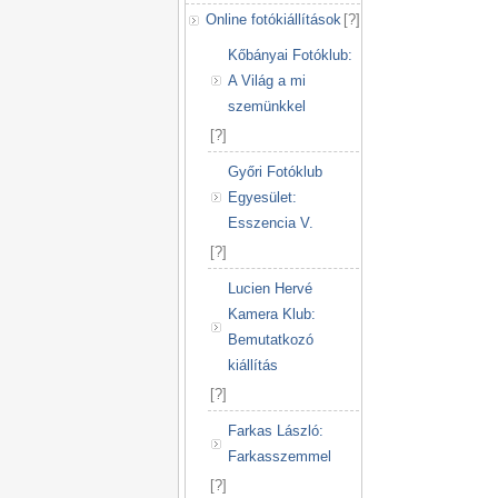
Online fotókiállítások
[
?
]
Kőbányai Fotóklub:
A Világ a mi
szemünkkel
[
?
]
Győri Fotóklub
Egyesület:
Esszencia V.
[
?
]
Lucien Hervé
Kamera Klub:
Bemutatkozó
kiállítás
[
?
]
Farkas László:
Farkasszemmel
[
?
]