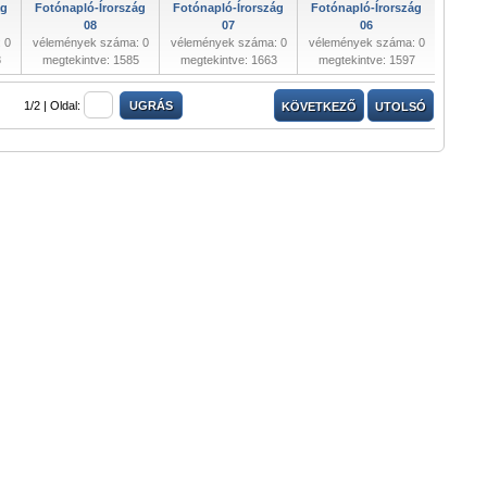
ág
Fotónapló-Írország
Fotónapló-Írország
Fotónapló-Írország
08
07
06
 0
vélemények száma: 0
vélemények száma: 0
vélemények száma: 0
8
megtekintve: 1585
megtekintve: 1663
megtekintve: 1597
1/2 |
Oldal:
KÖVETKEZŐ
UTOLSÓ