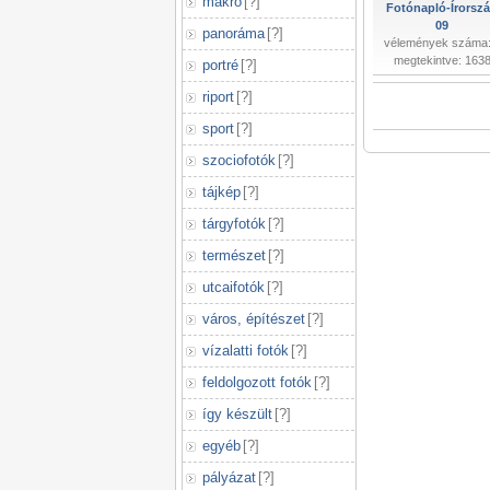
makró
[
?
]
Fotónapló-Írorsz
09
panoráma
[
?
]
vélemények száma:
megtekintve: 163
portré
[
?
]
riport
[
?
]
sport
[
?
]
szociofotók
[
?
]
tájkép
[
?
]
tárgyfotók
[
?
]
természet
[
?
]
utcaifotók
[
?
]
város, építészet
[
?
]
vízalatti fotók
[
?
]
feldolgozott fotók
[
?
]
így készült
[
?
]
egyéb
[
?
]
pályázat
[
?
]