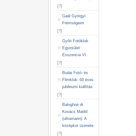
[
?
]
Gaál Györgyi:
Frémségeim
[
?
]
Győri Fotóklub
Egyesület:
Esszencia VI.
[
?
]
Budai Fotó- és
Filmklub: 60 éves
jubileumi kiállítás
[
?
]
Baloghné dr.
Kovács Matild
(ultramarin): A
középkor üzenete
[
?
]