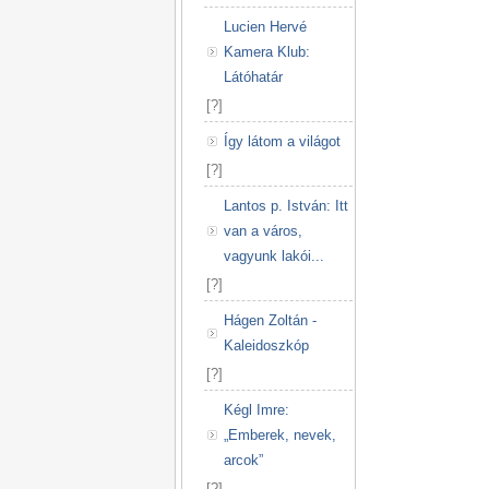
Lucien Hervé
Kamera Klub:
Látóhatár
[
?
]
Így látom a világot
[
?
]
Lantos p. István: Itt
van a város,
vagyunk lakói...
[
?
]
Hágen Zoltán -
Kaleidoszkóp
[
?
]
Kégl Imre:
„Emberek, nevek,
arcok”
[
?
]