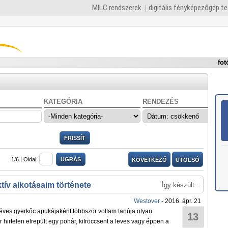
MILC rendszerek
digitális fényképezőgép t
fot
KATEGÓRIA
RENDEZÉS
1/6 |
Oldal:
KÖVETKEZŐ
UTOLSÓ
ív alkotásaim története
Így készült...
Westover
- 2016. ápr. 21
 éves gyerkőc apukájaként többször voltam tanúja olyan
13
r hirtelen elrepült egy pohár, kifröccsent a leves vagy éppen a