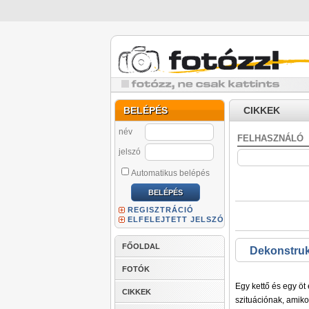
BELÉPÉS
CIKKEK
név
FELHASZNÁLÓ
jelszó
Automatikus belépés
REGISZTRÁCIÓ
ELFELEJTETT JELSZÓ
FŐOLDAL
Dekonstrukt
FOTÓK
Egy kettő és egy öt
CIKKEK
szituációnak, amiko