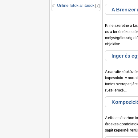
Online fotókiállítások
[
?
]
A Brenizer
Ki ne szeretné a ki
és a tér érzékeltet
mélységélesség elé
objektíve...
Inger és e
A narratív képközlés
kapcsolata. A narr
fontos szerepet ját
(Szellemké...
Kompozíci
A cikk elsősorban k
érdekes gondolatoka
saját képeknél