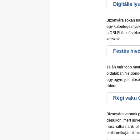
Digitális l
Bizonyára sokan ha
egy különleges lyukk
a DSLR-ünk érzékelő
korszak ...
Festés hívó
Talán már több mint
oldalába". Ne gond
egy egyre jelentőse
ráford...
Régi vaku ú
Bizonyára vannak pá
gépükön, mert ugye 
használhatnánk jól
elektronikájának me