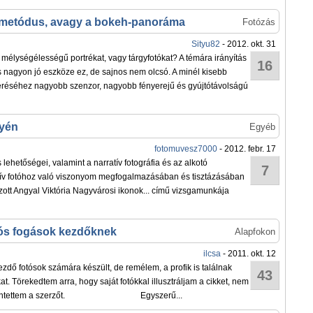
 metódus, avagy a bokeh-panoráma
Fotózás
Sityu82
- 2012. okt. 31
s mélységélességű portrékat, vagy tárgyfotókat? A témára irányítás
16
és nagyon jó eszköze ez, de sajnos nem olcsó. A minél kisebb
réséhez nagyobb szenzor, nagyobb fényerejű és gyújtótávolságú
gyén
Egyéb
fotomuvesz7000
- 2012. febr. 17
 lehetőségei, valamint a narratív fotográfia és az alkotó
7
atív fotóhoz való viszonyom megfogalmazásában és tisztázásában
szott Angyal Viktória Nagyvárosi ikonok... című vizsgamunkája
ós fogások kezdőknek
Alapfokon
ilcsa
- 2011. okt. 12
ezdő fotósok számára készült, de remélem, a profik is találnak
43
t. Törekedtem arra, hogy saját fotókkal illusztráljam a cikket, nem
 feltüntettem a szerzőt. Egyszerű...