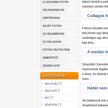
kakaó landolt a pa
A LEGJOBB FOTÓK
számára szinten felf.
FELHASZNÁLÓK
Csillagok f
GÉPTÍPUSOK
SAJÁT FOTÓK
Fotózni éjszaka nem
kell jönnie egy lát
ÚJ VÉLEMÉNYEK
szükséges egy állv
ÚJ VÁLASZOK
kép kész...
FOTÓK FELTÖLTÉSE
A medián f
ISMERTETŐ
Sziasztok! Szeretné
SZABÁLYZAT
hasznosnak fogjátok
e téren, és másnál 
KATEGÓRIÁK
haso...
absztrakt
[
?
]
Háttér nem
abszurd
[
?
]
akt
[
?
]
Aki találkozott már
állatfotók
[
?
]
Amatőrként lelkesen