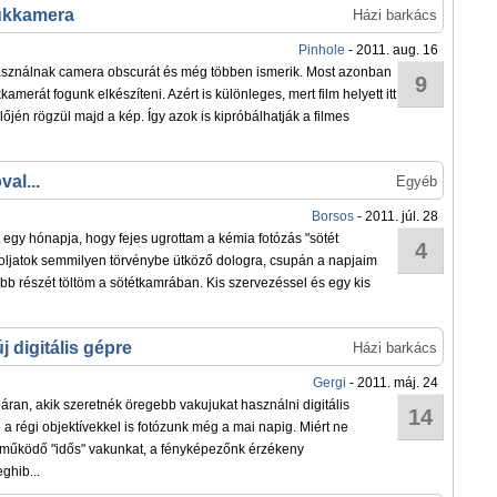
yukkamera
Házi barkács
Pinhole
- 2011. aug. 16
sználnak camera obscurát és még többen ismerik. Most azonban
9
amerát fogunk elkészíteni. Azért is különleges, mert film helyett itt
jén rögzül majd a kép. Így azok is kipróbálhatják a filmes
val...
Egyéb
Borsos
- 2011. júl. 28
 egy hónapja, hogy fejes ugrottam a kémia fotózás "sötét
4
oljatok semmilyen törvénybe ütköző dologra, csupán a napjaim
bb részét töltöm a sötétkamrában. Kis szervezéssel és egy kis
j digitális gépre
Házi barkács
Gergi
- 2011. máj. 24
ran, akik szeretnék öregebb vakujukat használni digitális
14
a régi objektívekkel is fotózunk még a mai napig. Miért ne
 működő "idős" vakunkat, a fényképezőnk érzékeny
ghib...