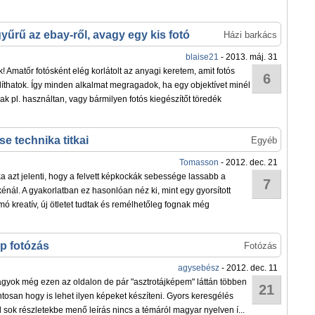
űrű az ebay-ről, avagy egy kis fotó
Házi barkács
blaise21
- 2013. máj. 31
! Amatőr fotósként elég korlátolt az anyagi keretem, amit fotós
6
díthatok. Így minden alkalmat megragadok, ha egy objektívet minél
 pl. használtan, vagy bármilyen fotós kiegészítőt töredék
e technika titkai
Egyéb
Tomasson
- 2012. dec. 21
ka azt jelenti, hogy a felvett képkockák sebessége lassabb a
7
kénál. A gyakorlatban ez hasonlóan néz ki, mint egy gyorsított
omó kreatív, új ötletet tudtak és remélhetőleg fognak még
p fotózás
Fotózás
agysebész
- 2012. dec. 11
agyok még ezen az oldalon de pár "asztrotájképem" láttán többen
21
tosan hogy is lehet ilyen képeket készíteni. Gyors keresgélés
úl sok részletekbe menő leírás nincs a témáról magyar nyelven í...