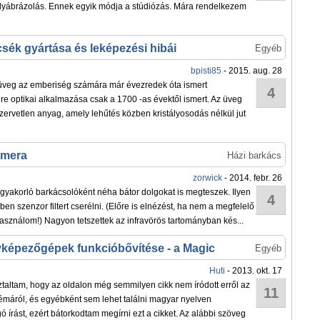
lyábrázolás. Ennek egyik módja a stúdiózás. Mára rendelkezem
csék gyártása és leképezési hibái
Egyéb
bpisti85
- 2015. aug. 28
üveg az emberiség számára már évezredek óta ismert
4
e optikai alkalmazása csak a 1700 -as évektől ismert. Az üveg
szervetlen anyag, amely lehűtés közben kristályosodás nélkül jut
amera
Házi barkács
zorwick
- 2014. febr. 26
 gyakorló barkácsolóként néha bátor dolgokat is megteszek. Ilyen
4
n szenzor filtert cserélni. (Előre is elnézést, ha nem a megfelelő
asználom!) Nagyon tetszettek az infravörös tartományban kés...
képezőgépek funkcióbővítése - a Magic
Egyéb
Huti
- 2013. okt. 17
taltam, hogy az oldalon még semmilyen cikk nem íródott erről az
11
émáról, és egyébként sem lehet találni magyar nyelven
ó írást, ezért bátorkodtam megírni ezt a cikket. Az alábbi szöveg