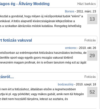
llagos ég - Állvány Modding
Házi barkács
Borsos
- 2011. márc. 23
lkoztat a gondolat, hogy milyen új nézőpontokat tudok "elérni" a
13
ikával. A fotós alapvető kíváncsiságának kifejeződése a
 és a szokatlan ábrázolás módok kutatása. Rengeteg lehetőség
t fotózás vakuval
Fotózás
emkorec
- 2010. okt. 26
z elsősorban az extrémsportok fotózására használatos technika, de
29
denféle sport vagy egyéb gyors mozgás vakuval történő
 nevezném magam profinak, én is erősen tanulom még ezt az ágát
ásról....
Fotózás
bodzaszörp
- 2010. szept. 18
i nem ért a fotózáshoz, általában elsőre a legnehezebben
52
sztja ki pl. egy pörköltet, vagy mákos gubát, amik nem túl fotogén
z ételt nem hozzáillő tányérra, leteszi az asztalra, és