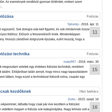
dlón. Az események rendkívül gyorsan történtek, emberi szem
..
otózása
Fotózás
Tatranky
- 2016. ápr. 11
 egyszerű. Sok dologra oda kell figyelni, és sok mindennek össze
11
ványos fotóhoz. Először a felszerelésről írnék. Mindenképpen
ány. Hosszú záridővel dolgozunk éjszaka, ezért muszáj, hogy a
otózási technika
Fotózás
matyi997
- 2016. márc. 30
k megosztani veletek egy érdekes fotózási technikát, remélem
15
 találni. Elöljáróban talán annyit, hogy nincs nagy tapasztalatom
sem láttam, hogy ezzel a technikával fotózott volna, csupán egy
 csak kezdőknek
Házi barkács
Zorko
- 2015. szept. 16
 a képeimmel, láthatta hogy csak pár éve kezdtem a fotózást.
16
 vetettem magam a fotózás sok kategóriájába. Nagy kihívás volt a