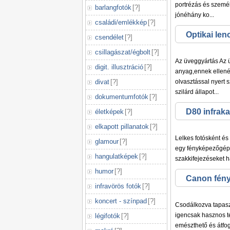
portrézás és szemé
barlangfotók
[
?
]
jónéhány ko...
családi/emlékkép
[
?
]
Optikai len
csendélet
[
?
]
csillagászat/égbolt
[
?
]
Az üveggyártás Az 
digit. illusztráció
[
?
]
anyag,ennek ellenér
divat
[
?
]
olvasztással nyert 
szilárd állapot...
dokumentumfotók
[
?
]
D80 infrak
életképek
[
?
]
elkapott pillanatok
[
?
]
Lelkes fotósként és
glamour
[
?
]
egy fényképezőgépbe
hangulatképek
[
?
]
szakkifejezéseket h
humor
[
?
]
Canon fény
infravörös fotók
[
?
]
Lantern
koncert - színpad
[
?
]
Csodálkozva tapasz
igencsak hasznos t
légifotók
[
?
]
emészthető és átfog