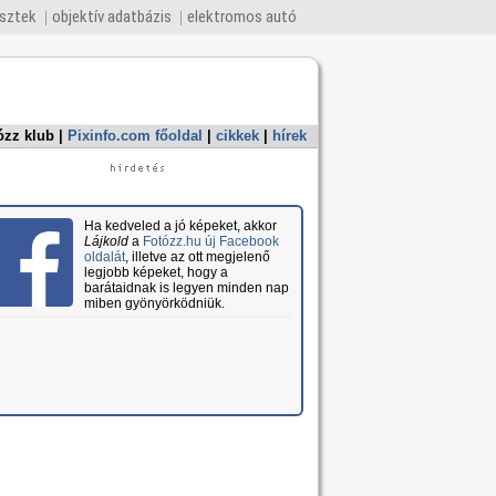
esztek
objektív adatbázis
elektromos autó
ózz klub
|
Pixinfo.com főoldal
|
cikkek
|
hírek
Ha kedveled a jó képeket, akkor
Lájkold
a
Fotózz.hu új Facebook
oldalát
, illetve az ott megjelenő
legjobb képeket, hogy a
barátaidnak is legyen minden nap
miben gyönyörködniük.