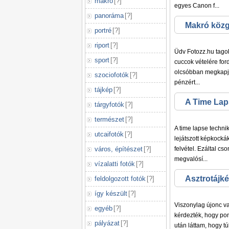
makró
[
?
]
egyes Canon f...
panoráma
[
?
]
Makró közgy
portré
[
?
]
barkács
riport
[
?
]
Üdv Fotozz.hu tagok
sport
[
?
]
cuccok vételére for
olcsóbban megkapjak
szociofotók
[
?
]
pénzért...
tájkép
[
?
]
A Time Laps
tárgyfotók
[
?
]
természet
[
?
]
A time lapse techni
utcaifotók
[
?
]
lejátszott képkocká
város, építészet
[
?
]
felvétel. Ezáltal cs
megvalósí...
vízalatti fotók
[
?
]
Asztrotájké
feldolgozott fotók
[
?
]
így készült
[
?
]
Viszonylag újonc v
egyéb
[
?
]
kérdezték, hogy pon
pályázat
[
?
]
után láttam, hogy t