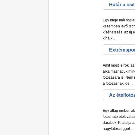
Határ a csi
Egy ideje már fogla
kezemben lévő techn
kísérletezés, az új
kínálk...
Extrémspor
Amit most leírok, a
alkalmazhatjuk min
fotózására is. Nem
a fotózásnak, de ...
Az ételfotóz
Egy átlag ember, ak
fotózható ételt vála
darabok. Kitálalja a
nagylátószöggel ...