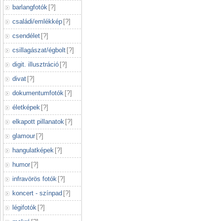
barlangfotók
[
?
]
családi/emlékkép
[
?
]
csendélet
[
?
]
csillagászat/égbolt
[
?
]
digit. illusztráció
[
?
]
divat
[
?
]
dokumentumfotók
[
?
]
életképek
[
?
]
elkapott pillanatok
[
?
]
glamour
[
?
]
hangulatképek
[
?
]
humor
[
?
]
infravörös fotók
[
?
]
koncert - színpad
[
?
]
légifotók
[
?
]