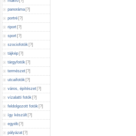
makró
[
?
]
panoráma
[
?
]
portré
[
?
]
riport
[
?
]
sport
[
?
]
szociofotók
[
?
]
tájkép
[
?
]
tárgyfotók
[
?
]
természet
[
?
]
utcaifotók
[
?
]
város, építészet
[
?
]
vízalatti fotók
[
?
]
feldolgozott fotók
[
?
]
így készült
[
?
]
egyéb
[
?
]
pályázat
[
?
]