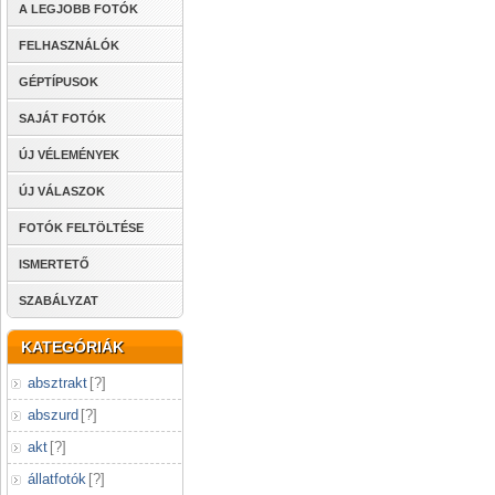
A LEGJOBB FOTÓK
FELHASZNÁLÓK
GÉPTÍPUSOK
SAJÁT FOTÓK
ÚJ VÉLEMÉNYEK
ÚJ VÁLASZOK
FOTÓK FELTÖLTÉSE
ISMERTETŐ
SZABÁLYZAT
KATEGÓRIÁK
absztrakt
[
?
]
abszurd
[
?
]
akt
[
?
]
állatfotók
[
?
]