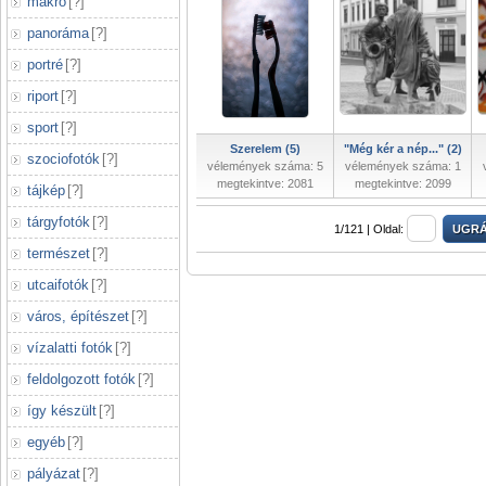
makró
[
?
]
panoráma
[
?
]
portré
[
?
]
riport
[
?
]
sport
[
?
]
Szerelem (5)
"Még kér a nép..." (2)
szociofotók
[
?
]
vélemények száma: 5
vélemények száma: 1
megtekintve: 2081
megtekintve: 2099
tájkép
[
?
]
tárgyfotók
[
?
]
1/121 |
Oldal:
természet
[
?
]
utcaifotók
[
?
]
város, építészet
[
?
]
vízalatti fotók
[
?
]
feldolgozott fotók
[
?
]
így készült
[
?
]
egyéb
[
?
]
pályázat
[
?
]