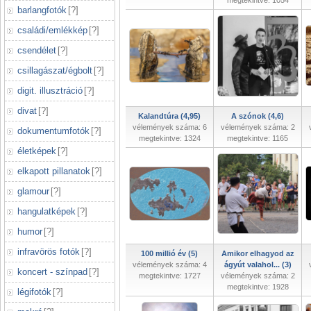
megtekintve: 1054
barlangfotók
[
?
]
családi/emlékkép
[
?
]
csendélet
[
?
]
csillagászat/égbolt
[
?
]
digit. illusztráció
[
?
]
divat
[
?
]
Kalandtúra (4,95)
A szónok (4,6)
vélemények száma: 6
vélemények száma: 2
dokumentumfotók
[
?
]
megtekintve: 1324
megtekintve: 1165
életképek
[
?
]
elkapott pillanatok
[
?
]
glamour
[
?
]
hangulatképek
[
?
]
humor
[
?
]
infravörös fotók
[
?
]
100 millió év (5)
Amikor elhagyod az
vélemények száma: 4
ágyút valahol... (3)
koncert - színpad
[
?
]
megtekintve: 1727
vélemények száma: 2
megtekintve: 1928
légifotók
[
?
]