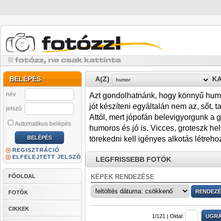
BELÉPÉS
A(Z)
KA
név
Azt gondolhatnánk, hogy könnyű humor
jót készíteni egyáltalán nem az, sőt, 
jelszó
Attól, mert jópofán belevigyorgunk a
Automatikus belépés
humoros és jó is. Vicces, groteszk he
törekedni kell igényes alkotás létreho
REGISZTRÁCIÓ
ELFELEJTETT JELSZÓ
LEGFRISSEBB FOTÓK
FŐOLDAL
KÉPEK RENDEZÉSE
FOTÓK
CIKKEK
1/121 |
Oldal: