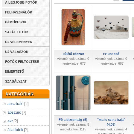
A LEGJOBB FOTÓK
FELHASZNÁLÓK
GÉPTÍPUSOK
SAJÁT FOTÓK
ÚJ VÉLEMÉNYEK
ÚJ VÁLASZOK
Túlélő készlet
Ez üst eső
vélemények száma: 0
vélemények száma: 0
FOTÓK FELTÖLTÉSE
megtekintve: 677
megtekintve: 687
ISMERTETŐ
SZABÁLYZAT
KATEGÓRIÁK
absztrakt
[
?
]
abszurd
[
?
]
Fő a biztonság (5)
"ma is sz.r a kaja"
akt
[
?
]
vélemények száma: 5
(4,09)
állatfotók
[
?
]
megtekintve: 1115
vélemények száma: 4