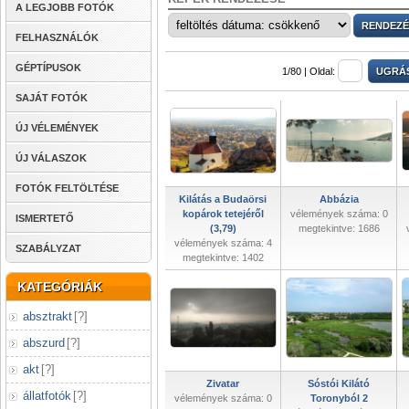
A LEGJOBB FOTÓK
FELHASZNÁLÓK
GÉPTÍPUSOK
1/80 |
Oldal:
SAJÁT FOTÓK
ÚJ VÉLEMÉNYEK
ÚJ VÁLASZOK
FOTÓK FELTÖLTÉSE
Kilátás a Budaörsi
Abbázia
kopárok tetejéről
vélemények száma: 0
ISMERTETŐ
(3,79)
megtekintve: 1686
vélemények száma: 4
SZABÁLYZAT
megtekintve: 1402
KATEGÓRIÁK
absztrakt
[
?
]
abszurd
[
?
]
akt
[
?
]
Zivatar
Sóstói Kilátó
állatfotók
[
?
]
vélemények száma: 0
Toronyból 2