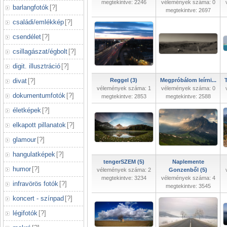
megtekintve: 2246
vélemények száma: 0
barlangfotók
[
?
]
megtekintve: 2697
családi/emlékkép
[
?
]
csendélet
[
?
]
csillagászat/égbolt
[
?
]
digit. illusztráció
[
?
]
divat
[
?
]
Reggel (3)
Megpróbálom leírni...
vélemények száma: 1
vélemények száma: 0
dokumentumfotók
[
?
]
megtekintve: 2853
megtekintve: 2588
életképek
[
?
]
elkapott pillanatok
[
?
]
glamour
[
?
]
hangulatképek
[
?
]
tengerSZEM (5)
Naplemente
humor
[
?
]
vélemények száma: 2
Gonzenből (5)
megtekintve: 3234
vélemények száma: 4
infravörös fotók
[
?
]
megtekintve: 3545
koncert - színpad
[
?
]
légifotók
[
?
]