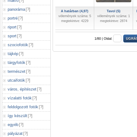
makró
[
?
]
panoráma
[
?
]
A határban (4,97)
Tavol (5)
vélemények száma: 5
vélemények száma: 1
portré
[
?
]
megtekintve: 4229
megtekintve: 2874
riport
[
?
]
sport
[
?
]
1/80 |
Oldal:
szociofotók
[
?
]
tájkép
[
?
]
tárgyfotók
[
?
]
természet
[
?
]
utcaifotók
[
?
]
város, építészet
[
?
]
vízalatti fotók
[
?
]
feldolgozott fotók
[
?
]
így készült
[
?
]
egyéb
[
?
]
pályázat
[
?
]