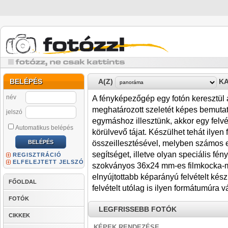
BELÉPÉS
A(Z)
KA
név
A fényképezőgép egy fotón keresztül a
meghatározott szeletét képes bemutatn
jelszó
egymáshoz illesztünk, akkor egy felvé
Automatikus belépés
körülvevő tájat. Készülhet tehát ilyen 
összeillesztésével, melyben számos er
segítséget, illetve olyan speciális f
REGISZTRÁCIÓ
ELFELEJTETT JELSZÓ
szokványos 36x24 mm-es filmkocka-mé
elnyújtottabb képarányú felvételt kész
FŐOLDAL
felvételt utólag is ilyen formátumúra 
FOTÓK
LEGFRISSEBB FOTÓK
CIKKEK
KÉPEK RENDEZÉSE