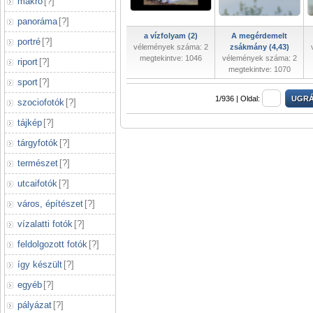
makró
[
?
]
panoráma
[
?
]
a vízfolyam (2)
A megérdemelt
portré
[
?
]
vélemények száma: 2
zsákmány (4,43)
megtekintve: 1046
vélemények száma: 2
riport
[
?
]
megtekintve: 1070
sport
[
?
]
1/936 |
Oldal:
szociofotók
[
?
]
tájkép
[
?
]
tárgyfotók
[
?
]
természet
[
?
]
utcaifotók
[
?
]
város, építészet
[
?
]
vízalatti fotók
[
?
]
feldolgozott fotók
[
?
]
így készült
[
?
]
egyéb
[
?
]
pályázat
[
?
]