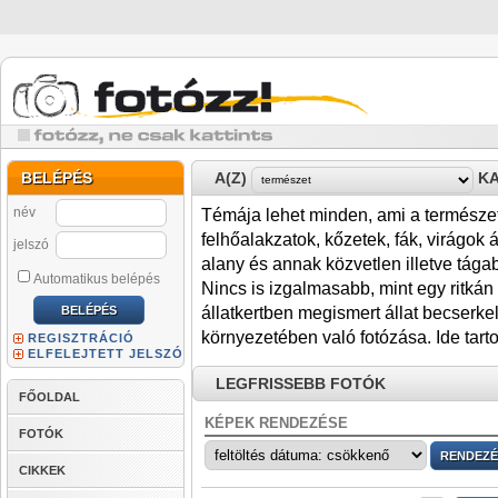
BELÉPÉS
A(Z)
KA
név
Témája lehet minden, ami a természe
felhőalakzatok, kőzetek, fák, virágok
jelszó
alany és annak közvetlen illetve tág
Automatikus belépés
Nincs is izgalmasabb, mint egy ritkán 
állatkertben megismert állat becserke
környezetében való fotózása. Ide tartoz
REGISZTRÁCIÓ
ELFELEJTETT JELSZÓ
LEGFRISSEBB FOTÓK
FŐOLDAL
KÉPEK RENDEZÉSE
FOTÓK
CIKKEK