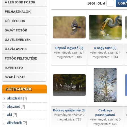
A LEGJOBB FOTÓK
1/936 |
Oldal:
FELHASZNÁLÓK
GÉPTÍPUSOK
SAJÁT FOTÓK
ÚJ VÉLEMÉNYEK
Repülő legyező (5)
A nagy falat (5)
ÚJ VÁLASZOK
vélemények száma: 4
vélemények száma: 4
megtekintve: 1188
megtekintve: 1014
FOTÓK FELTÖLTÉSE
ISMERTETŐ
SZABÁLYZAT
KATEGÓRIÁK
absztrakt
[
?
]
abszurd
[
?
]
Kócsag gyűjteméy (5)
Csak egy
akt
[
?
]
vélemények száma: 2
pocsolyafotó
megtekintve: 715
vélemények száma: 0
állatfotók
[
?
]
megtekintve: 675