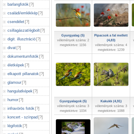
barlangfotók
[
?
]
családi/emlékkép
[
?
]
csendélet
[
?
]
csillagászat/égbolt
[
?
]
Gyurgyalag (5)
Pipacsok a fal mellett
digit. illusztráció
[
?
]
vélemények száma: 2
(4,83)
megtekintve: 1156
vélemények száma: 4
divat
[
?
]
megtekintve: 1239
dokumentumfotók
[
?
]
életképek
[
?
]
elkapott pillanatok
[
?
]
glamour
[
?
]
hangulatképek
[
?
]
humor
[
?
]
Gyurgyalagok (5)
Kakukk (4,91)
vélemények száma: 3
vélemények száma: 3
infravörös fotók
[
?
]
megtekintve: 1034
megtekintve: 1088
koncert - színpad
[
?
]
légifotók
[
?
]