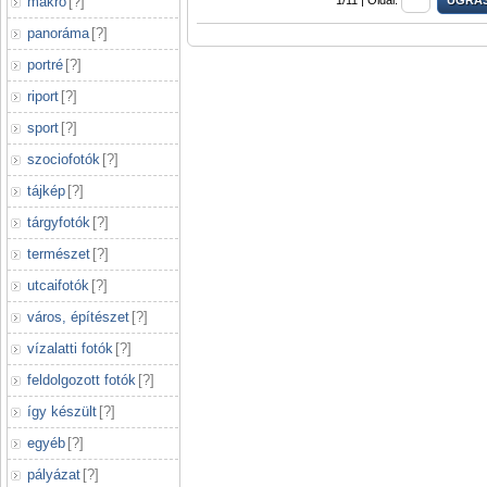
makró
[
?
]
1/11 |
Oldal:
panoráma
[
?
]
portré
[
?
]
riport
[
?
]
sport
[
?
]
szociofotók
[
?
]
tájkép
[
?
]
tárgyfotók
[
?
]
természet
[
?
]
utcaifotók
[
?
]
város, építészet
[
?
]
vízalatti fotók
[
?
]
feldolgozott fotók
[
?
]
így készült
[
?
]
egyéb
[
?
]
pályázat
[
?
]