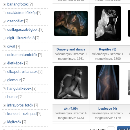
barlangfotók
[
?
]
családi/emlékkép
[
?
]
csendélet
[
?
]
csillagászat/égbolt
[
?
]
digit. illusztráció
[
?
]
divat
[
?
]
Drapery and dance
Repülés (5)
vélemények száma: 0
vélemények száma: 1
dokumentumfotók
[
?
]
megtekintve: 1761
megtekintve: 1800
életképek
[
?
]
elkapott pillanatok
[
?
]
glamour
[
?
]
hangulatképek
[
?
]
humor
[
?
]
infravörös fotók
[
?
]
akt (4,99)
Leplezve (4)
koncert - színpad
[
?
]
vélemények száma: 4
vélemények száma: 2
megtekintve: 6733
megtekintve: 4179
légifotók
[
?
]