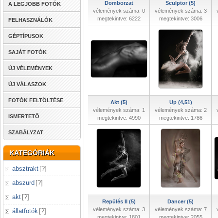
Domborzat
Sculptor (5)
A LEGJOBB FOTÓK
vélemények száma: 0
vélemények száma: 3
megtekintve: 6222
megtekintve: 3006
FELHASZNÁLÓK
GÉPTÍPUSOK
SAJÁT FOTÓK
ÚJ VÉLEMÉNYEK
ÚJ VÁLASZOK
FOTÓK FELTÖLTÉSE
Akt (5)
Up (4,51)
vélemények száma: 1
vélemények száma: 2
ISMERTETŐ
megtekintve: 4990
megtekintve: 1786
SZABÁLYZAT
KATEGÓRIÁK
absztrakt
[
?
]
abszurd
[
?
]
akt
[
?
]
Repülés II (5)
Dancer (5)
vélemények száma: 3
vélemények száma: 7
állatfotók
[
?
]
megtekintve: 1801
megtekintve: 2055