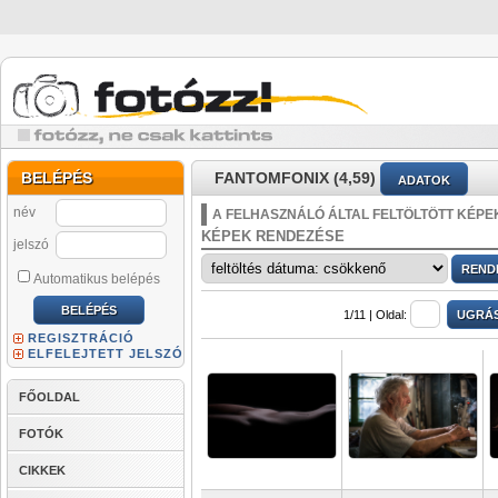
BELÉPÉS
FANTOMFONIX (4,59)
ADATOK
név
A FELHASZNÁLÓ ÁLTAL FELTÖLTÖTT KÉPE
KÉPEK RENDEZÉSE
jelszó
Automatikus belépés
1/11 |
Oldal:
REGISZTRÁCIÓ
ELFELEJTETT JELSZÓ
FŐOLDAL
FOTÓK
CIKKEK