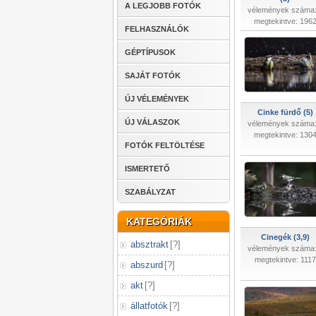
A LEGJOBB FOTÓK
vélemények száma:
megtekintve: 196
FELHASZNÁLÓK
GÉPTÍPUSOK
SAJÁT FOTÓK
ÚJ VÉLEMÉNYEK
Cinke fürdő (5)
ÚJ VÁLASZOK
vélemények száma:
megtekintve: 130
FOTÓK FELTÖLTÉSE
ISMERTETŐ
SZABÁLYZAT
KATEGÓRIÁK
Cinegék (3,9)
absztrakt
[
?
]
vélemények száma:
megtekintve: 1117
abszurd
[
?
]
akt
[
?
]
állatfotók
[
?
]