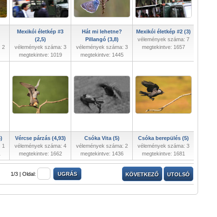
Mexikói életkép #3
Hát mi lehetne?
Mexikói életkép #2 (3)
(2,5)
Pillangó (3,8)
vélemények száma: 7
 2
vélemények száma: 3
vélemények száma: 3
megtekintve: 1657
megtekintve: 1019
megtekintve: 1445
)
Vércse párzás (4,93)
Csóka Vita (5)
Csóka berepülés (5)
 1
vélemények száma: 4
vélemények száma: 2
vélemények száma: 3
1
megtekintve: 1662
megtekintve: 1436
megtekintve: 1681
1/3 |
Oldal:
KÖVETKEZŐ
UTOLSÓ