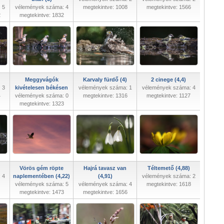
 5
vélemények száma: 4
megtekintve: 1008
megtekintve: 1566
2
megtekintve: 1832
Meggyvágók
Karvaly fürdő (4)
2 cinege (4,4)
 3
kivételesen békésen
vélemények száma: 1
vélemények száma: 4
4
vélemények száma: 0
megtekintve: 1316
megtekintve: 1127
megtekintve: 1323
Vörös gém röpte
Hajrá tavasz van
Téltemető (4,88)
 4
naplementében (4,22)
(4,91)
vélemények száma: 2
vélemények száma: 5
vélemények száma: 4
megtekintve: 1618
megtekintve: 1473
megtekintve: 1656