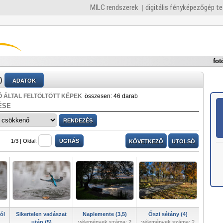
MILC rendszerek
digitális fényképezőgép t
fot
)
ADATOK
 ÁLTAL FELTÖLTÖTT KÉPEK
összesen: 46 darab
ÉSE
1/3 |
Oldal:
KÖVETKEZŐ
UTOLSÓ
ól
Sikertelen vadászat
Naplemente (3,5)
Őszi sétány (4)
után (5)
vélemények száma: 2
vélemények száma: 2