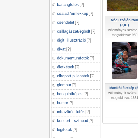
barlangfotók
[
?
]
családi/emlékkép
[
?
]
Mádi szőlőbirtok
csendélet
[
?
]
(3,01)
vélemények száma:
csillagászat/égbolt
[
?
]
megtekintve: 950
digit. illusztráció
[
?
]
divat
[
?
]
dokumentumfotók
[
?
]
életképek
[
?
]
elkapott pillanatok
[
?
]
glamour
[
?
]
Mexikói életkép (5
vélemények száma:
hangulatképek
[
?
]
megtekintve: 166
humor
[
?
]
infravörös fotók
[
?
]
koncert - színpad
[
?
]
légifotók
[
?
]