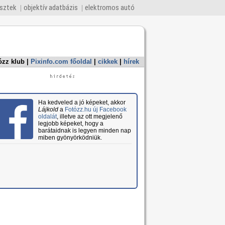
esztek
objektív adatbázis
elektromos autó
ózz klub
|
Pixinfo.com főoldal
|
cikkek
|
hírek
Ha kedveled a jó képeket, akkor
Lájkold
a
Fotózz.hu új Facebook
oldalát
, illetve az ott megjelenő
legjobb képeket, hogy a
barátaidnak is legyen minden nap
miben gyönyörködniük.