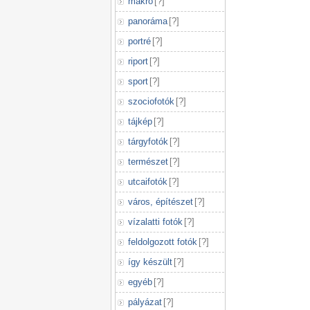
makró
[
?
]
panoráma
[
?
]
portré
[
?
]
riport
[
?
]
sport
[
?
]
szociofotók
[
?
]
tájkép
[
?
]
tárgyfotók
[
?
]
természet
[
?
]
utcaifotók
[
?
]
város, építészet
[
?
]
vízalatti fotók
[
?
]
feldolgozott fotók
[
?
]
így készült
[
?
]
egyéb
[
?
]
pályázat
[
?
]