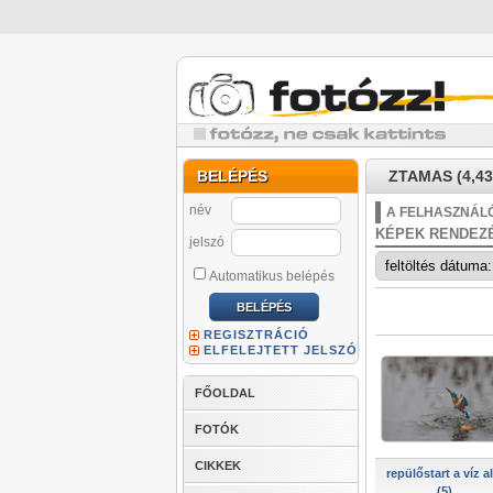
BELÉPÉS
ZTAMAS (4,43
név
A FELHASZNÁLÓ
KÉPEK RENDEZ
jelszó
Automatikus belépés
REGISZTRÁCIÓ
ELFELEJTETT JELSZÓ
FŐOLDAL
FOTÓK
CIKKEK
repülőstart a víz al
(5)