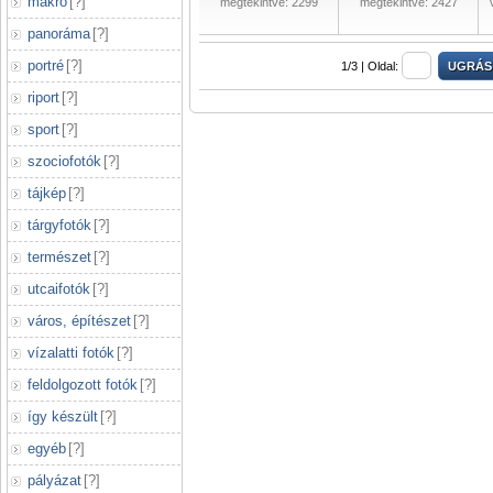
makró
[
?
]
megtekintve: 2299
megtekintve: 2427
panoráma
[
?
]
portré
[
?
]
1/3 |
Oldal:
riport
[
?
]
sport
[
?
]
szociofotók
[
?
]
tájkép
[
?
]
tárgyfotók
[
?
]
természet
[
?
]
utcaifotók
[
?
]
város, építészet
[
?
]
vízalatti fotók
[
?
]
feldolgozott fotók
[
?
]
így készült
[
?
]
egyéb
[
?
]
pályázat
[
?
]