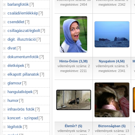
barlangfotók
[
?
]
megtekintve: 2454
megtekintve: 2342
családi/emlékkép
[
?
]
csendélet
[
?
]
csillagászat/égbolt
[
?
]
digit. illusztráció
[
?
]
divat
[
?
]
dokumentumfotók
[
?
]
Hinta-Öröm (3,38)
Nyugalom (4,56)
M
életképek
[
?
]
vélemények száma: 2
vélemények száma: 5
megtekintve: 2211
megtekintve: 2341
elkapott pillanatok
[
?
]
glamour
[
?
]
hangulatképek
[
?
]
humor
[
?
]
infravörös fotók
[
?
]
koncert - színpad
[
?
]
Élettér? (5)
Biztonságban (5)
légifotók
[
?
]
vélemények száma: 7
vélemények száma: 13