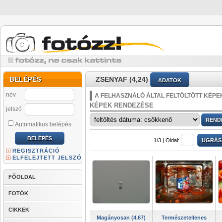
BELÉPÉS
ZSENYAF (4,24)
ADATOK
név
A FELHASZNÁLÓ ÁLTAL FELTÖLTÖTT KÉPE
KÉPEK RENDEZÉSE
jelszó
Automatikus belépés
1/3 |
Oldal:
REGISZTRÁCIÓ
ELFELEJTETT JELSZÓ
FŐOLDAL
FOTÓK
CIKKEK
Magányosan (4,67)
Természetellenes