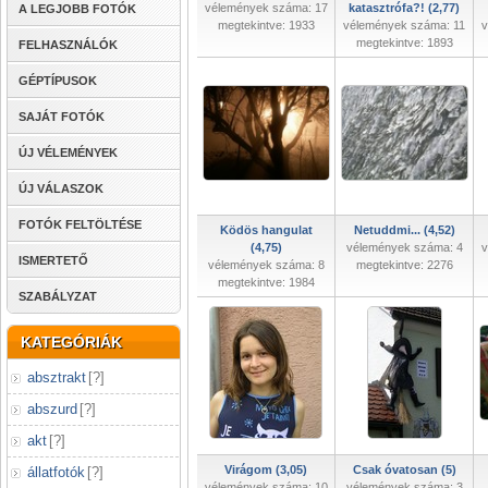
vélemények száma: 17
katasztrófa?! (2,77)
A LEGJOBB FOTÓK
megtekintve: 1933
vélemények száma: 11
v
megtekintve: 1893
FELHASZNÁLÓK
GÉPTÍPUSOK
SAJÁT FOTÓK
ÚJ VÉLEMÉNYEK
ÚJ VÁLASZOK
FOTÓK FELTÖLTÉSE
Ködös hangulat
Netuddmi... (4,52)
(4,75)
vélemények száma: 4
v
ISMERTETŐ
vélemények száma: 8
megtekintve: 2276
megtekintve: 1984
SZABÁLYZAT
KATEGÓRIÁK
absztrakt
[
?
]
abszurd
[
?
]
akt
[
?
]
Virágom (3,05)
Csak óvatosan (5)
állatfotók
[
?
]
vélemények száma: 10
vélemények száma: 3