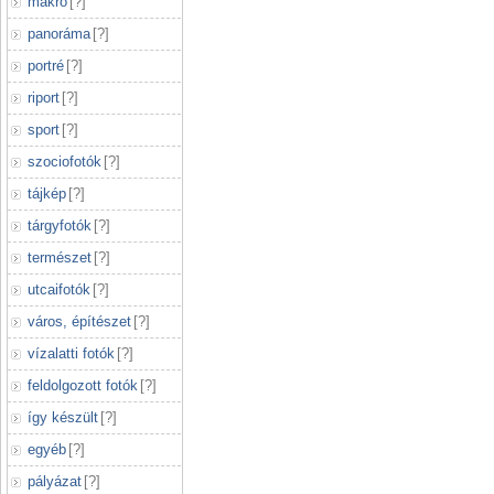
makró
[
?
]
panoráma
[
?
]
portré
[
?
]
riport
[
?
]
sport
[
?
]
szociofotók
[
?
]
tájkép
[
?
]
tárgyfotók
[
?
]
természet
[
?
]
utcaifotók
[
?
]
város, építészet
[
?
]
vízalatti fotók
[
?
]
feldolgozott fotók
[
?
]
így készült
[
?
]
egyéb
[
?
]
pályázat
[
?
]