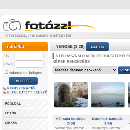
BELÉPÉS
YENOEE (3,28)
ADATOK
név
A FELHASZNÁLÓ ÁLTAL FELTÖLTÖTT KÉPE
KÉPEK RENDEZÉSE
jelszó
Automatikus belépés
REGISZTRÁCIÓ
ELFELEJTETT JELSZÓ
FŐOLDAL
FOTÓK
Két kapu beszélget
Decemberi napsütés
CIKKEK
(3,56)
(1,84)
vélemények száma: 6
vélemények száma: 8