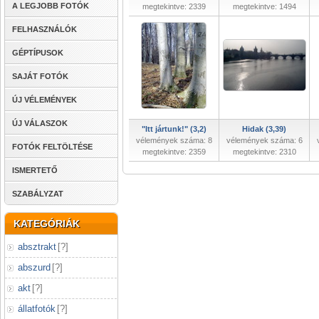
A LEGJOBB FOTÓK
megtekintve: 2339
megtekintve: 1494
FELHASZNÁLÓK
GÉPTÍPUSOK
SAJÁT FOTÓK
ÚJ VÉLEMÉNYEK
ÚJ VÁLASZOK
"Itt jártunk!" (3,2)
Hidak (3,39)
vélemények száma: 8
vélemények száma: 6
FOTÓK FELTÖLTÉSE
megtekintve: 2359
megtekintve: 2310
ISMERTETŐ
SZABÁLYZAT
KATEGÓRIÁK
absztrakt
[
?
]
abszurd
[
?
]
akt
[
?
]
állatfotók
[
?
]