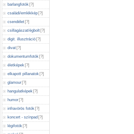
barlangfotók
[
?
]
családi/emlékkép
[
?
]
csendélet
[
?
]
csillagászat/égbolt
[
?
]
digit. illusztráció
[
?
]
divat
[
?
]
dokumentumfotók
[
?
]
életképek
[
?
]
elkapott pillanatok
[
?
]
glamour
[
?
]
hangulatképek
[
?
]
humor
[
?
]
infravörös fotók
[
?
]
koncert - színpad
[
?
]
légifotók
[
?
]