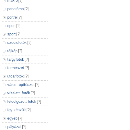
makró
[
?
]
panoráma
[
?
]
portré
[
?
]
riport
[
?
]
sport
[
?
]
szociofotók
[
?
]
tájkép
[
?
]
tárgyfotók
[
?
]
természet
[
?
]
utcaifotók
[
?
]
város, építészet
[
?
]
vízalatti fotók
[
?
]
feldolgozott fotók
[
?
]
így készült
[
?
]
egyéb
[
?
]
pályázat
[
?
]