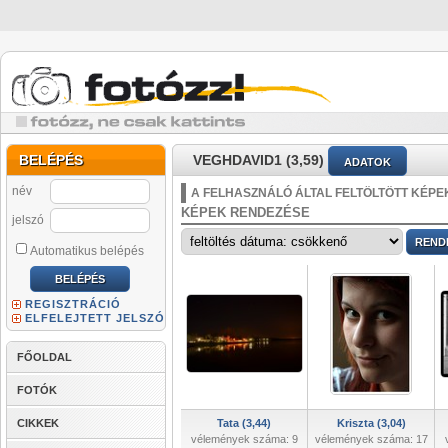
BELÉPÉS
VEGHDAVID1 (3,59)
ADATOK
név
A FELHASZNÁLÓ ÁLTAL FELTÖLTÖTT KÉPE
KÉPEK RENDEZÉSE
jelszó
Automatikus belépés
REGISZTRÁCIÓ
ELFELEJTETT JELSZÓ
FŐOLDAL
FOTÓK
CIKKEK
Tata (3,44)
Kriszta (3,04)
vélemények száma: 9
vélemények száma: 17