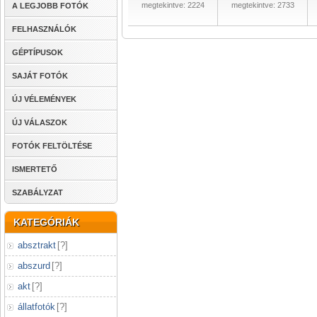
megtekintve: 2224
megtekintve: 2733
A LEGJOBB FOTÓK
FELHASZNÁLÓK
GÉPTÍPUSOK
SAJÁT FOTÓK
ÚJ VÉLEMÉNYEK
ÚJ VÁLASZOK
FOTÓK FELTÖLTÉSE
ISMERTETŐ
SZABÁLYZAT
KATEGÓRIÁK
absztrakt
[
?
]
abszurd
[
?
]
akt
[
?
]
állatfotók
[
?
]