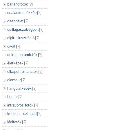
barlangfotók
[
?
]
családi/emlékkép
[
?
]
csendélet
[
?
]
csillagászat/égbolt
[
?
]
digit. illusztráció
[
?
]
divat
[
?
]
dokumentumfotók
[
?
]
életképek
[
?
]
elkapott pillanatok
[
?
]
glamour
[
?
]
hangulatképek
[
?
]
humor
[
?
]
infravörös fotók
[
?
]
koncert - színpad
[
?
]
légifotók
[
?
]