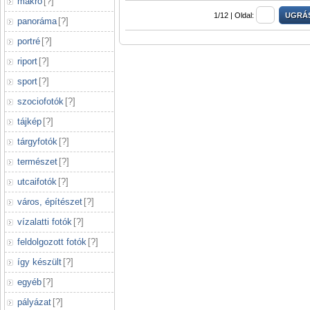
makró
[
?
]
1/12 |
Oldal:
panoráma
[
?
]
portré
[
?
]
riport
[
?
]
sport
[
?
]
szociofotók
[
?
]
tájkép
[
?
]
tárgyfotók
[
?
]
természet
[
?
]
utcaifotók
[
?
]
város, építészet
[
?
]
vízalatti fotók
[
?
]
feldolgozott fotók
[
?
]
így készült
[
?
]
egyéb
[
?
]
pályázat
[
?
]