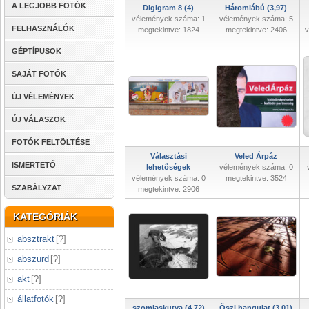
A LEGJOBB FOTÓK
Digigram 8 (4)
Háromlábú (3,97)
vélemények száma: 1
vélemények száma: 5
FELHASZNÁLÓK
megtekintve: 1824
megtekintve: 2406
v
GÉPTÍPUSOK
SAJÁT FOTÓK
ÚJ VÉLEMÉNYEK
ÚJ VÁLASZOK
FOTÓK FELTÖLTÉSE
Választási
Veled Árpáz
ISMERTETŐ
lehetőségek
vélemények száma: 0
vélemények száma: 0
megtekintve: 3524
SZABÁLYZAT
megtekintve: 2906
KATEGÓRIÁK
absztrakt
[
?
]
abszurd
[
?
]
akt
[
?
]
állatfotók
[
?
]
szomjaskutya (4,72)
Őszi hangulat (3,01)