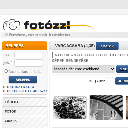
BELÉPÉS
VARGACSABA (4,35)
ADATOK
név
A FELHASZNÁLÓ ÁLTAL FELTÖLTÖTT KÉPE
KÉPEK RENDEZÉSE
jelszó
Automatikus belépés
1/12 |
Oldal:
REGISZTRÁCIÓ
ELFELEJTETT JELSZÓ
FŐOLDAL
FOTÓK
CIKKEK