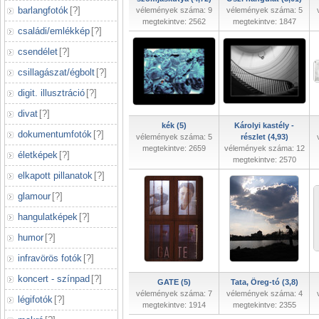
barlangfotók
[
?
]
vélemények száma: 9
vélemények száma: 5
megtekintve: 2562
megtekintve: 1847
családi/emlékkép
[
?
]
csendélet
[
?
]
csillagászat/égbolt
[
?
]
digit. illusztráció
[
?
]
divat
[
?
]
kék (5)
Károlyi kastély -
dokumentumfotók
[
?
]
vélemények száma: 5
részlet (4,93)
megtekintve: 2659
vélemények száma: 12
életképek
[
?
]
megtekintve: 2570
elkapott pillanatok
[
?
]
glamour
[
?
]
hangulatképek
[
?
]
humor
[
?
]
infravörös fotók
[
?
]
koncert - színpad
[
?
]
GATE (5)
Tata, Öreg-tó (3,8)
vélemények száma: 7
vélemények száma: 4
légifotók
[
?
]
megtekintve: 1914
megtekintve: 2355