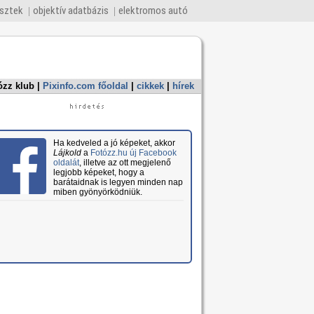
esztek
objektív adatbázis
elektromos autó
ózz klub
|
Pixinfo.com főoldal
|
cikkek
|
hírek
Ha kedveled a jó képeket, akkor
Lájkold
a
Fotózz.hu új Facebook
oldalát
, illetve az ott megjelenő
legjobb képeket, hogy a
barátaidnak is legyen minden nap
miben gyönyörködniük.