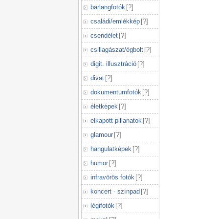
barlangfotók
[
?
]
családi/emlékkép
[
?
]
csendélet
[
?
]
csillagászat/égbolt
[
?
]
digit. illusztráció
[
?
]
divat
[
?
]
dokumentumfotók
[
?
]
életképek
[
?
]
elkapott pillanatok
[
?
]
glamour
[
?
]
hangulatképek
[
?
]
humor
[
?
]
infravörös fotók
[
?
]
koncert - színpad
[
?
]
légifotók
[
?
]