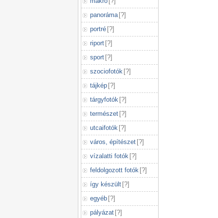
makró
[
?
]
panoráma
[
?
]
portré
[
?
]
riport
[
?
]
sport
[
?
]
szociofotók
[
?
]
tájkép
[
?
]
tárgyfotók
[
?
]
természet
[
?
]
utcaifotók
[
?
]
város, építészet
[
?
]
vízalatti fotók
[
?
]
feldolgozott fotók
[
?
]
így készült
[
?
]
egyéb
[
?
]
pályázat
[
?
]