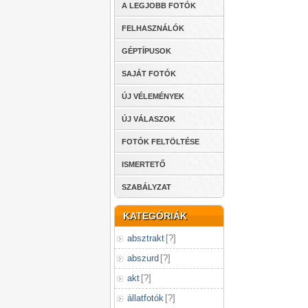
A LEGJOBB FOTÓK
FELHASZNÁLÓK
GÉPTÍPUSOK
SAJÁT FOTÓK
ÚJ VÉLEMÉNYEK
ÚJ VÁLASZOK
FOTÓK FELTÖLTÉSE
ISMERTETŐ
SZABÁLYZAT
KATEGÓRIÁK
absztrakt
[
?
]
abszurd
[
?
]
akt
[
?
]
állatfotók
[
?
]