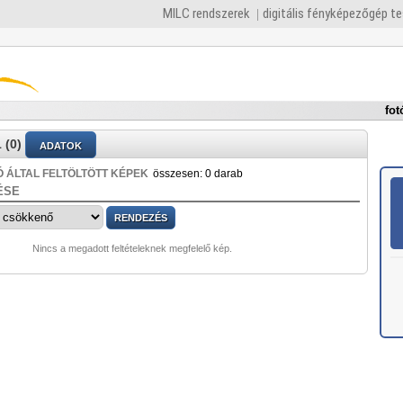
MILC rendszerek
digitális fényképezőgép t
fot
 (0)
ADATOK
 ÁLTAL FELTÖLTÖTT KÉPEK
összesen: 0 darab
ÉSE
Nincs a megadott feltételeknek megfelelő kép.