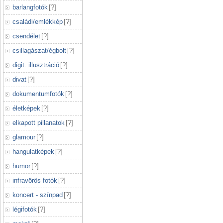
barlangfotók
[
?
]
családi/emlékkép
[
?
]
csendélet
[
?
]
csillagászat/égbolt
[
?
]
digit. illusztráció
[
?
]
divat
[
?
]
dokumentumfotók
[
?
]
életképek
[
?
]
elkapott pillanatok
[
?
]
glamour
[
?
]
hangulatképek
[
?
]
humor
[
?
]
infravörös fotók
[
?
]
koncert - színpad
[
?
]
légifotók
[
?
]