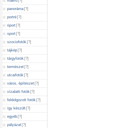
makró
[
?
]
panoráma
[
?
]
portré
[
?
]
riport
[
?
]
sport
[
?
]
szociofotók
[
?
]
tájkép
[
?
]
tárgyfotók
[
?
]
természet
[
?
]
utcaifotók
[
?
]
város, építészet
[
?
]
vízalatti fotók
[
?
]
feldolgozott fotók
[
?
]
így készült
[
?
]
egyéb
[
?
]
pályázat
[
?
]