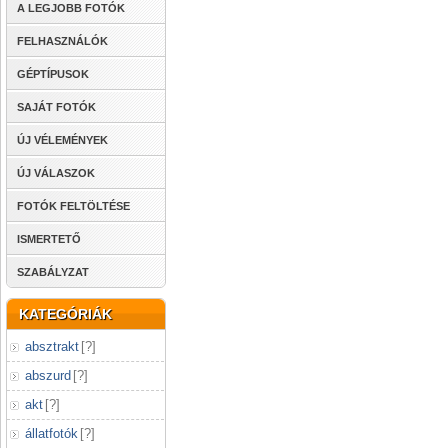
A LEGJOBB FOTÓK
FELHASZNÁLÓK
GÉPTÍPUSOK
SAJÁT FOTÓK
ÚJ VÉLEMÉNYEK
ÚJ VÁLASZOK
FOTÓK FELTÖLTÉSE
ISMERTETŐ
SZABÁLYZAT
KATEGÓRIÁK
absztrakt
[
?
]
abszurd
[
?
]
akt
[
?
]
állatfotók
[
?
]