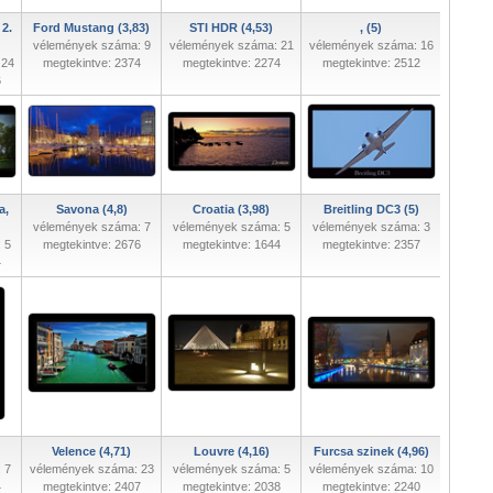
2.
Ford Mustang (3,83)
STI HDR (4,53)
, (5)
vélemények száma: 9
vélemények száma: 21
vélemények száma: 16
 24
megtekintve: 2374
megtekintve: 2274
megtekintve: 2512
6
a,
Savona (4,8)
Croatia (3,98)
Breitling DC3 (5)
vélemények száma: 7
vélemények száma: 5
vélemények száma: 3
 5
megtekintve: 2676
megtekintve: 1644
megtekintve: 2357
4
Velence (4,71)
Louvre (4,16)
Furcsa szinek (4,96)
 7
vélemények száma: 23
vélemények száma: 5
vélemények száma: 10
4
megtekintve: 2407
megtekintve: 2038
megtekintve: 2240