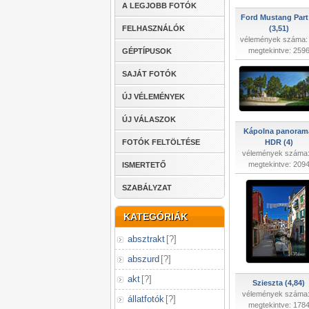
A LEGJOBB FOTÓK
Ford Mustang Part 
FELHASZNÁLÓK
(3,51)
vélemények száma:
megtekintve: 259
GÉPTÍPUSOK
SAJÁT FOTÓK
ÚJ VÉLEMÉNYEK
ÚJ VÁLASZOK
Kápolna panoram
FOTÓK FELTÖLTÉSE
HDR (4)
vélemények száma:
megtekintve: 209
ISMERTETŐ
SZABÁLYZAT
KATEGÓRIÁK
absztrakt
[
?
]
abszurd
[
?
]
akt
[
?
]
Szieszta (4,84)
vélemények száma:
állatfotók
[
?
]
megtekintve: 178