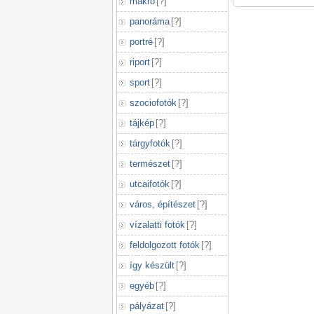
makró
[
?
]
panoráma
[
?
]
portré
[
?
]
riport
[
?
]
sport
[
?
]
szociofotók
[
?
]
tájkép
[
?
]
tárgyfotók
[
?
]
természet
[
?
]
utcaifotók
[
?
]
város, építészet
[
?
]
vízalatti fotók
[
?
]
feldolgozott fotók
[
?
]
így készült
[
?
]
egyéb
[
?
]
pályázat
[
?
]