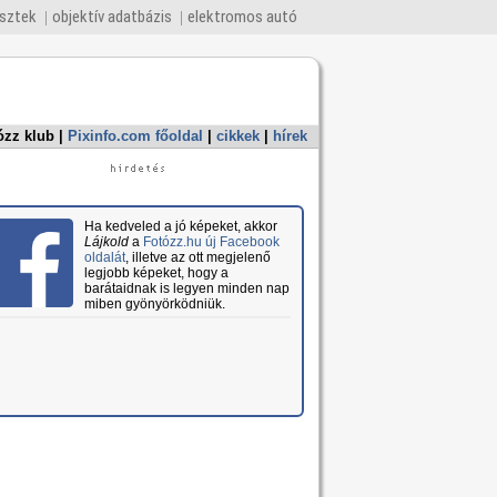
esztek
objektív adatbázis
elektromos autó
ózz klub
|
Pixinfo.com főoldal
|
cikkek
|
hírek
Ha kedveled a jó képeket, akkor
Lájkold
a
Fotózz.hu új Facebook
oldalát
, illetve az ott megjelenő
legjobb képeket, hogy a
barátaidnak is legyen minden nap
miben gyönyörködniük.