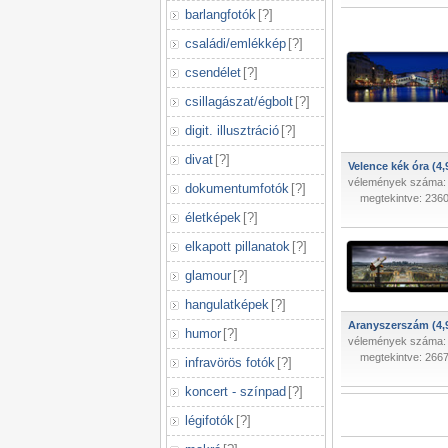
barlangfotók
[
?
]
családi/emlékkép
[
?
]
csendélet
[
?
]
csillagászat/égbolt
[
?
]
digit. illusztráció
[
?
]
divat
[
?
]
Velence kék óra (4,
vélemények száma:
dokumentumfotók
[
?
]
megtekintve: 236
életképek
[
?
]
elkapott pillanatok
[
?
]
glamour
[
?
]
hangulatképek
[
?
]
Aranyszerszám (4,
humor
[
?
]
vélemények száma:
megtekintve: 266
infravörös fotók
[
?
]
koncert - színpad
[
?
]
légifotók
[
?
]