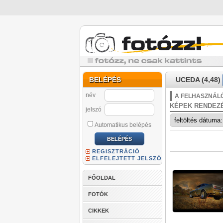
BELÉPÉS
UCEDA (4,48)
név
A FELHASZNÁLÓ
KÉPEK RENDEZ
jelszó
Automatikus belépés
REGISZTRÁCIÓ
ELFELEJTETT JELSZÓ
FŐOLDAL
FOTÓK
CIKKEK