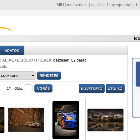
MILC rendszerek
digitális fényképezőgép t
fot
ADATOK
 ÁLTAL FELTÖLTÖTT KÉPEK
összesen: 62 darab
ÉSE
1/4 |
Oldal:
KÖVETKEZŐ
UTOLSÓ