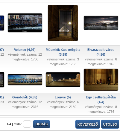
97)
Velence (4,97)
Műemlék rács mögött
Elvarázsolt város
 12
vélemények száma: 12
(3,99)
(4,96)
0
megtekintve: 1700
vélemények száma: 3
vélemények száma: 6
megtekintve: 1753
megtekintve: 1942
91)
Gondolák (4,55)
Louvre (5)
Egy csellista játéka
 23
vélemények száma: 12
vélemények száma: 6
(4,4)
7
megtekintve: 2316
megtekintve: 2189
vélemények száma: 8
megtekintve: 1786
1/4 |
Oldal:
KÖVETKEZŐ
UTOLSÓ