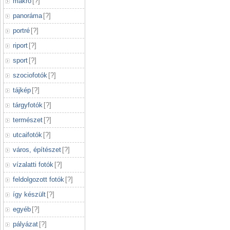
makró
[
?
]
panoráma
[
?
]
portré
[
?
]
riport
[
?
]
sport
[
?
]
szociofotók
[
?
]
tájkép
[
?
]
tárgyfotók
[
?
]
természet
[
?
]
utcaifotók
[
?
]
város, építészet
[
?
]
vízalatti fotók
[
?
]
feldolgozott fotók
[
?
]
így készült
[
?
]
egyéb
[
?
]
pályázat
[
?
]