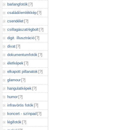
barlangfotók
[
?
]
családi/emlékkép
[
?
]
csendélet
[
?
]
csillagászat/égbolt
[
?
]
digit. illusztráció
[
?
]
divat
[
?
]
dokumentumfotók
[
?
]
életképek
[
?
]
elkapott pillanatok
[
?
]
glamour
[
?
]
hangulatképek
[
?
]
humor
[
?
]
infravörös fotók
[
?
]
koncert - színpad
[
?
]
légifotók
[
?
]