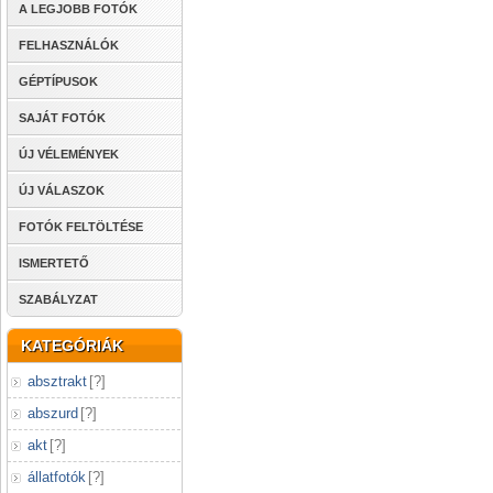
A LEGJOBB FOTÓK
FELHASZNÁLÓK
GÉPTÍPUSOK
SAJÁT FOTÓK
ÚJ VÉLEMÉNYEK
ÚJ VÁLASZOK
FOTÓK FELTÖLTÉSE
ISMERTETŐ
SZABÁLYZAT
KATEGÓRIÁK
absztrakt
[
?
]
abszurd
[
?
]
akt
[
?
]
állatfotók
[
?
]