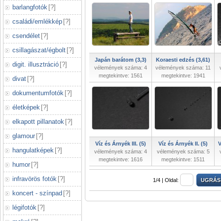
barlangfotók
[
?
]
családi/emlékkép
[
?
]
csendélet
[
?
]
csillagászat/égbolt
[
?
]
Japán barátom (3,3)
Koraesti edzés (3,61)
digit. illusztráció
[
?
]
vélemények száma: 4
vélemények száma: 11
megtekintve: 1561
megtekintve: 1941
divat
[
?
]
dokumentumfotók
[
?
]
életképek
[
?
]
elkapott pillanatok
[
?
]
glamour
[
?
]
Víz és Árnyék III. (5)
Víz és Árnyék II. (5)
V
hangulatképek
[
?
]
vélemények száma: 4
vélemények száma: 5
megtekintve: 1616
megtekintve: 1511
humor
[
?
]
infravörös fotók
[
?
]
1/4 |
Oldal:
koncert - színpad
[
?
]
légifotók
[
?
]