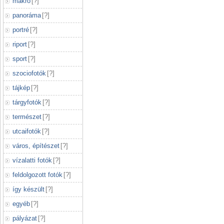
makró
[
?
]
panoráma
[
?
]
portré
[
?
]
riport
[
?
]
sport
[
?
]
szociofotók
[
?
]
tájkép
[
?
]
tárgyfotók
[
?
]
természet
[
?
]
utcaifotók
[
?
]
város, építészet
[
?
]
vízalatti fotók
[
?
]
feldolgozott fotók
[
?
]
így készült
[
?
]
egyéb
[
?
]
pályázat
[
?
]