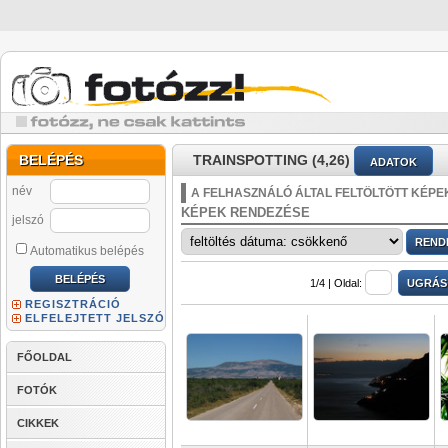
BELÉPÉS
TRAINSPOTTING (4,26)
ADATOK
név
A FELHASZNÁLÓ ÁLTAL FELTÖLTÖTT KÉPE
KÉPEK RENDEZÉSE
jelszó
Automatikus belépés
1/4 |
Oldal:
REGISZTRÁCIÓ
ELFELEJTETT JELSZÓ
FŐOLDAL
FOTÓK
CIKKEK