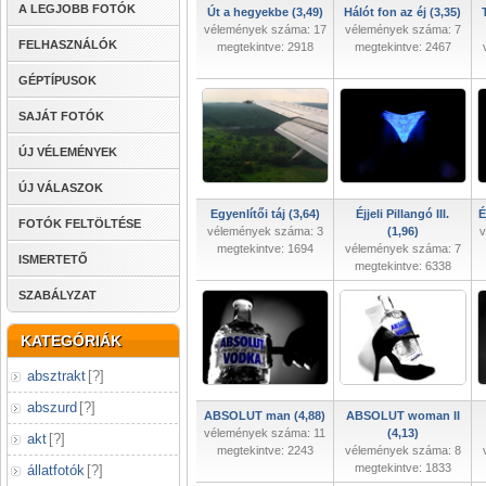
A LEGJOBB FOTÓK
Út a hegyekbe (3,49)
Hálót fon az éj (3,35)
vélemények száma: 17
vélemények száma: 7
FELHASZNÁLÓK
megtekintve: 2918
megtekintve: 2467
GÉPTÍPUSOK
SAJÁT FOTÓK
ÚJ VÉLEMÉNYEK
ÚJ VÁLASZOK
Egyenlítői táj (3,64)
Éjjeli Pillangó III.
É
FOTÓK FELTÖLTÉSE
vélemények száma: 3
(1,96)
v
megtekintve: 1694
vélemények száma: 7
ISMERTETŐ
megtekintve: 6338
SZABÁLYZAT
KATEGÓRIÁK
absztrakt
[
?
]
abszurd
[
?
]
ABSOLUT man (4,88)
ABSOLUT woman II
vélemények száma: 11
(4,13)
akt
[
?
]
megtekintve: 2243
vélemények száma: 8
megtekintve: 1833
állatfotók
[
?
]