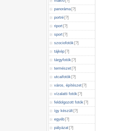
makró
[
?
]
panoráma
[
?
]
portré
[
?
]
riport
[
?
]
sport
[
?
]
szociofotók
[
?
]
tájkép
[
?
]
tárgyfotók
[
?
]
természet
[
?
]
utcaifotók
[
?
]
város, építészet
[
?
]
vízalatti fotók
[
?
]
feldolgozott fotók
[
?
]
így készült
[
?
]
egyéb
[
?
]
pályázat
[
?
]