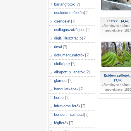
barlangfotók
[
?
]
családi/emlékkép
[
?
]
csendélet
[
?
]
Fészek... (4,47)
vélemények száma:
csillagászat/égbolt
[
?
]
megtekintve: 181
digit. illusztráció
[
?
]
divat
[
?
]
dokumentumfotók
[
?
]
életképek
[
?
]
elkapott pillanatok
[
?
]
Esőben születek..
glamour
[
?
]
(3,67)
vélemények száma:
hangulatképek
[
?
]
megtekintve: 185
humor
[
?
]
infravörös fotók
[
?
]
koncert - színpad
[
?
]
légifotók
[
?
]