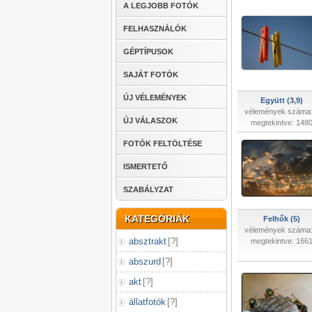
A LEGJOBB FOTÓK
FELHASZNÁLÓK
GÉPTÍPUSOK
SAJÁT FOTÓK
ÚJ VÉLEMÉNYEK
Együtt (3,9)
vélemények száma:
ÚJ VÁLASZOK
megtekintve: 148
FOTÓK FELTÖLTÉSE
ISMERTETŐ
SZABÁLYZAT
KATEGÓRIÁK
Felhők (5)
vélemények száma:
absztrakt
[
?
]
megtekintve: 166
abszurd
[
?
]
akt
[
?
]
állatfotók
[
?
]