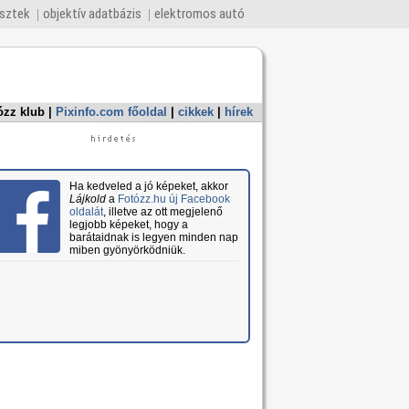
esztek
objektív adatbázis
elektromos autó
ózz klub
|
Pixinfo.com főoldal
|
cikkek
|
hírek
Ha kedveled a jó képeket, akkor
Lájkold
a
Fotózz.hu új Facebook
oldalát
, illetve az ott megjelenő
legjobb képeket, hogy a
barátaidnak is legyen minden nap
miben gyönyörködniük.