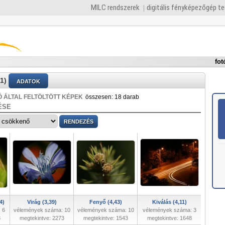
MILC rendszerek
digitális fényképezőgép t
fot
1)
ADATOK
 ÁLTAL FELTÖLTÖTT KÉPEK
összesen: 18 darab
ÉSE
4)
Virág (3,39)
Fenyő (4,43)
Kiválás (4,11)
 6
vélemények száma: 10
vélemények száma: 10
vélemények száma: 3
3
megtekintve: 2273
megtekintve: 1543
megtekintve: 1648