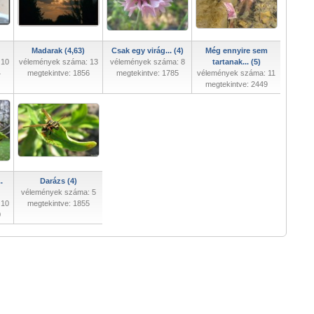
Madarak (4,63)
Csak egy virág... (4)
Még ennyire sem
 10
vélemények száma: 13
vélemények száma: 8
tartanak... (5)
4
megtekintve: 1856
megtekintve: 1785
vélemények száma: 11
megtekintve: 2449
.
Darázs (4)
vélemények száma: 5
 10
megtekintve: 1855
0