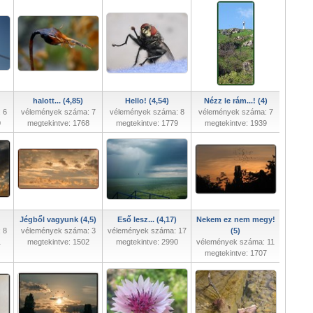
halott... (4,85)
Hello! (4,54)
Nézz le rám...! (4)
 6
vélemények száma: 7
vélemények száma: 8
vélemények száma: 7
0
megtekintve: 1768
megtekintve: 1779
megtekintve: 1939
Jégből vagyunk (4,5)
Eső lesz... (4,17)
Nekem ez nem megy!
 8
vélemények száma: 3
vélemények száma: 17
(5)
1
megtekintve: 1502
megtekintve: 2990
vélemények száma: 11
megtekintve: 1707