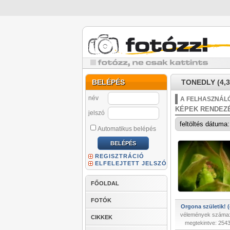
BELÉPÉS
TONEDLY (4,3
név
A FELHASZNÁLÓ
KÉPEK RENDEZ
jelszó
Automatikus belépés
REGISZTRÁCIÓ
ELFELEJTETT JELSZÓ
FŐOLDAL
FOTÓK
Orgona születik! (
vélemények száma:
CIKKEK
megtekintve: 254