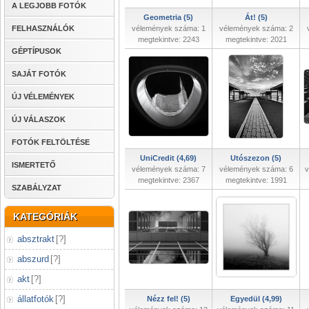
A LEGJOBB FOTÓK
Geometria (5)
Át! (5)
FELHASZNÁLÓK
vélemények száma: 1
vélemények száma: 2
megtekintve: 2243
megtekintve: 2021
GÉPTÍPUSOK
SAJÁT FOTÓK
ÚJ VÉLEMÉNYEK
ÚJ VÁLASZOK
FOTÓK FELTÖLTÉSE
UniCredit (4,69)
Utószezon (5)
ISMERTETŐ
vélemények száma: 7
vélemények száma: 6
v
megtekintve: 2367
megtekintve: 1991
SZABÁLYZAT
KATEGÓRIÁK
absztrakt
[
?
]
abszurd
[
?
]
akt
[
?
]
állatfotók
[
?
]
Nézz fel! (5)
Egyedül (4,99)