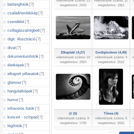
vélemények száma: 13
vélemények száma: 11
barlangfotók
[
?
]
megtekintve: 2443
megtekintve: 1861
családi/emlékkép
[
?
]
csendélet
[
?
]
csillagászat/égbolt
[
?
]
digit. illusztráció
[
?
]
divat
[
?
]
Elkaplak! (4,27)
Großglockner (4,49)
dokumentumfotók
[
?
]
vélemények száma: 10
vélemények száma: 4
v
megtekintve: 2563
megtekintve: 2022
életképek
[
?
]
elkapott pillanatok
[
?
]
glamour
[
?
]
hangulatképek
[
?
]
humor
[
?
]
infravörös fotók
[
?
]
@ (5)
Tímea (4)
koncert - színpad
[
?
]
vélemények száma: 8
vélemények száma: 6
v
megtekintve: 1795
megtekintve: 2602
légifotók
[
?
]