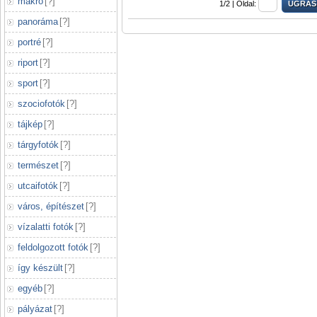
makró
[
?
]
1/2 |
Oldal:
panoráma
[
?
]
portré
[
?
]
riport
[
?
]
sport
[
?
]
szociofotók
[
?
]
tájkép
[
?
]
tárgyfotók
[
?
]
természet
[
?
]
utcaifotók
[
?
]
város, építészet
[
?
]
vízalatti fotók
[
?
]
feldolgozott fotók
[
?
]
így készült
[
?
]
egyéb
[
?
]
pályázat
[
?
]