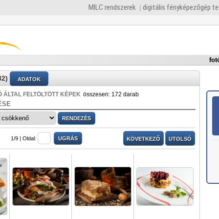
MILC rendszerek
digitális fényképezőgép t
fot
82)
ADATOK
 ÁLTAL FELTÖLTÖTT KÉPEK
összesen: 172 darab
ÉSE
1/9 |
Oldal:
KÖVETKEZŐ
UTOLSÓ