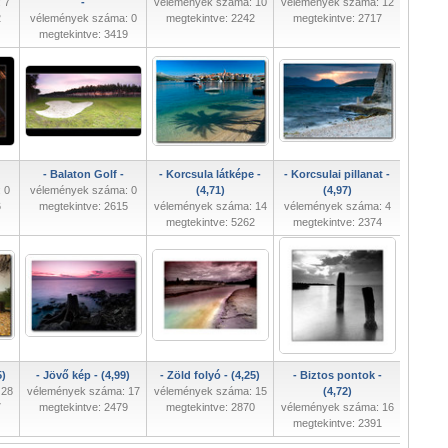
 7
-
vélemények száma: 10
vélemények száma: 12
2
vélemények száma: 0
megtekintve: 2242
megtekintve: 2717
megtekintve: 3419
- Balaton Golf -
- Korcsula látképe -
- Korcsulai pillanat -
 0
vélemények száma: 0
(4,71)
(4,97)
6
megtekintve: 2615
vélemények száma: 14
vélemények száma: 4
megtekintve: 5262
megtekintve: 2374
5)
- Jövő kép - (4,99)
- Zöld folyó - (4,25)
- Biztos pontok -
 28
vélemények száma: 17
vélemények száma: 15
(4,72)
7
megtekintve: 2479
megtekintve: 2870
vélemények száma: 16
megtekintve: 2391