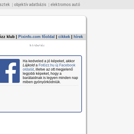
esztek
objektív adatbázis
elektromos autó
ózz klub
|
Pixinfo.com főoldal
|
cikkek
|
hírek
Ha kedveled a jó képeket, akkor
Lájkold
a
Fotózz.hu új Facebook
oldalát
, illetve az ott megjelenő
legjobb képeket, hogy a
barátaidnak is legyen minden nap
miben gyönyörködniük.