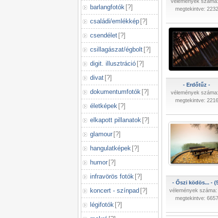
vélemények száma:
barlangfotók
[
?
]
megtekintve: 223
családi/emlékkép
[
?
]
csendélet
[
?
]
csillagászat/égbolt
[
?
]
digit. illusztráció
[
?
]
divat
[
?
]
- Erdőtűz -
dokumentumfotók
[
?
]
vélemények száma:
megtekintve: 221
életképek
[
?
]
elkapott pillanatok
[
?
]
glamour
[
?
]
hangulatképek
[
?
]
humor
[
?
]
infravörös fotók
[
?
]
- Őszi ködös... - (
koncert - színpad
[
?
]
vélemények száma:
megtekintve: 665
légifotók
[
?
]