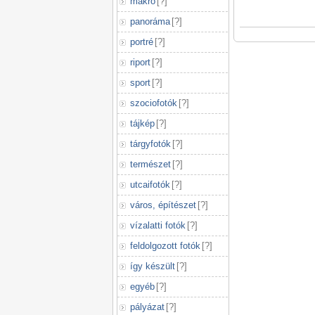
makró
[
?
]
panoráma
[
?
]
portré
[
?
]
riport
[
?
]
sport
[
?
]
szociofotók
[
?
]
tájkép
[
?
]
tárgyfotók
[
?
]
természet
[
?
]
utcaifotók
[
?
]
város, építészet
[
?
]
vízalatti fotók
[
?
]
feldolgozott fotók
[
?
]
így készült
[
?
]
egyéb
[
?
]
pályázat
[
?
]