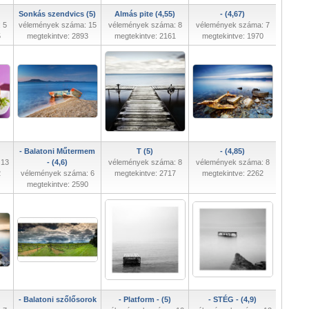
Sonkás szendvics (5)
Almás pite (4,55)
- (4,67)
 5
vélemények száma: 15
vélemények száma: 8
vélemények száma: 7
5
megtekintve: 2893
megtekintve: 2161
megtekintve: 1970
- Balatoni Műtermem
T (5)
- (4,85)
 13
- (4,6)
vélemények száma: 8
vélemények száma: 8
2
vélemények száma: 6
megtekintve: 2717
megtekintve: 2262
megtekintve: 2590
- Balatoni szőlősorok
- Platform - (5)
- STÉG - (4,9)