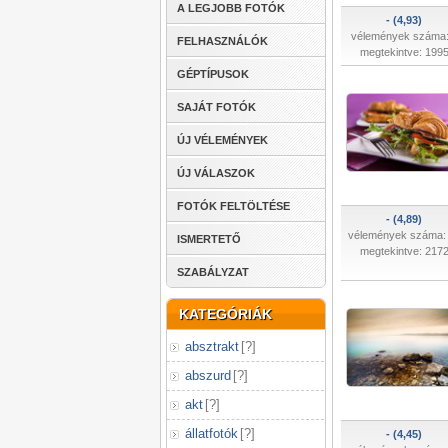
A LEGJOBB FOTÓK
- (4,93)
vélemények száma:
FELHASZNÁLÓK
megtekintve: 199
GÉPTÍPUSOK
SAJÁT FOTÓK
ÚJ VÉLEMÉNYEK
ÚJ VÁLASZOK
FOTÓK FELTÖLTÉSE
- (4,89)
vélemények száma:
ISMERTETŐ
megtekintve: 217
SZABÁLYZAT
KATEGÓRIÁK
absztrakt
[
?
]
abszurd
[
?
]
akt
[
?
]
állatfotók
[
?
]
- (4,45)