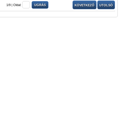
1/9 |
Oldal:
KÖVETKEZŐ
UTOLSÓ