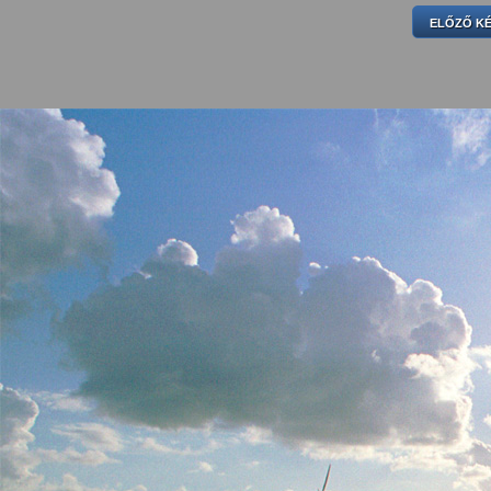
ELŐZŐ K