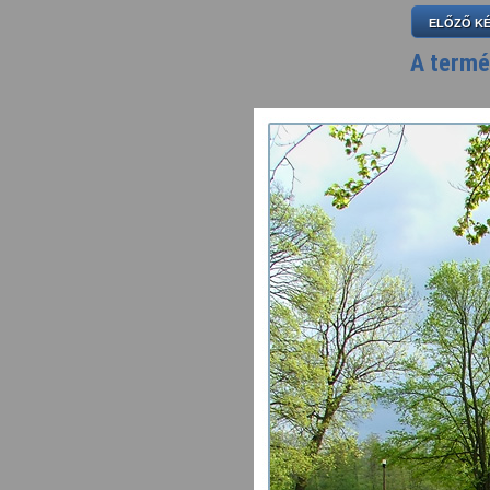
ELŐZŐ K
A termé