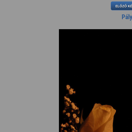
ELŐZŐ K
Pál