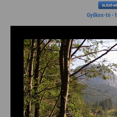
ELŐZŐ K
Gyilkos-tó -