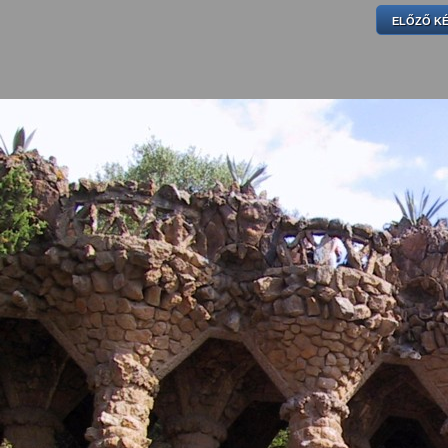
ELŐZŐ K