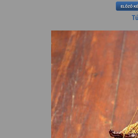
ELŐZŐ K
Tú