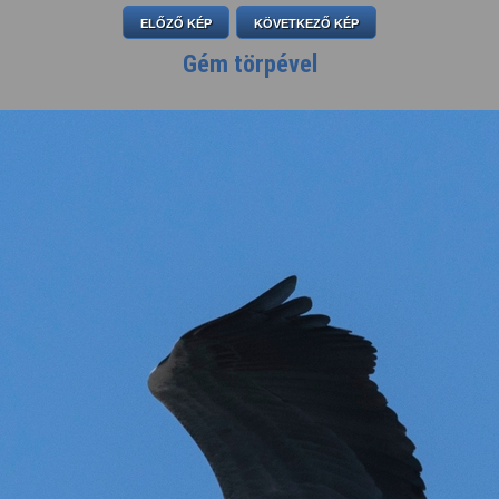
ELŐZŐ KÉP
KÖVETKEZŐ KÉP
Gém törpével