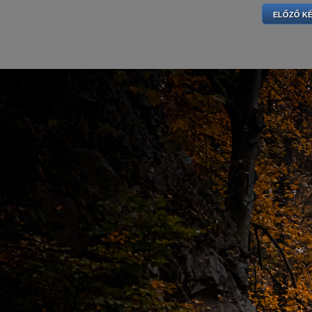
ELŐZŐ K