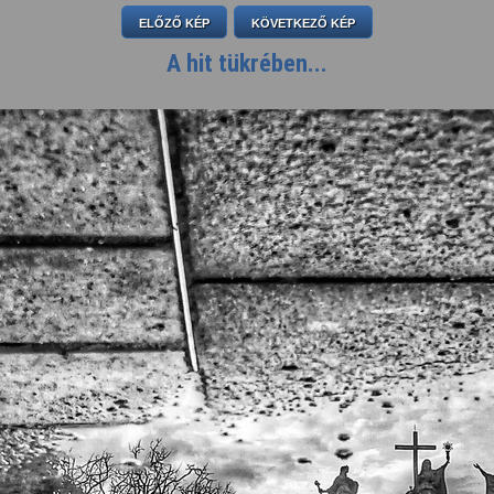
ELŐZŐ KÉP
KÖVETKEZŐ KÉP
A hit tükrében...