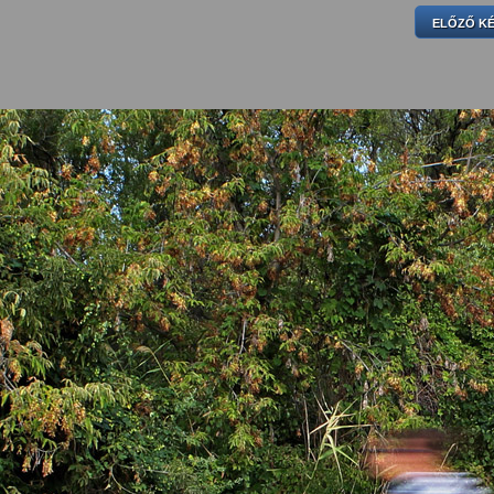
ELŐZŐ K