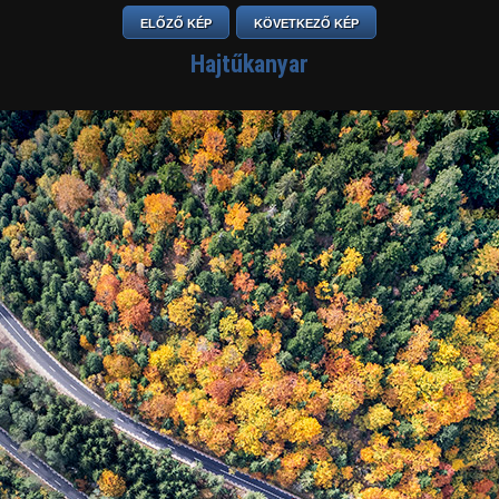
ELŐZŐ KÉP
KÖVETKEZŐ KÉP
Hajtűkanyar