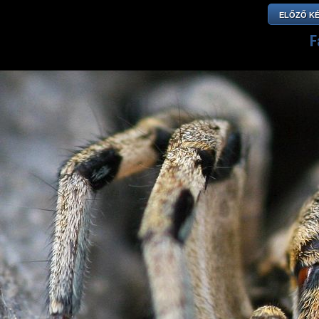
ELŐZŐ K
F