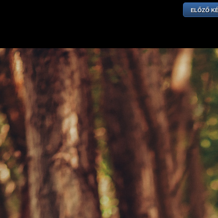
ELŐZŐ K