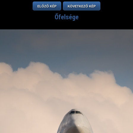
ELŐZŐ KÉP
KÖVETKEZŐ KÉP
Őfelsége