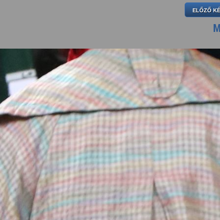
ELŐZŐ K
M