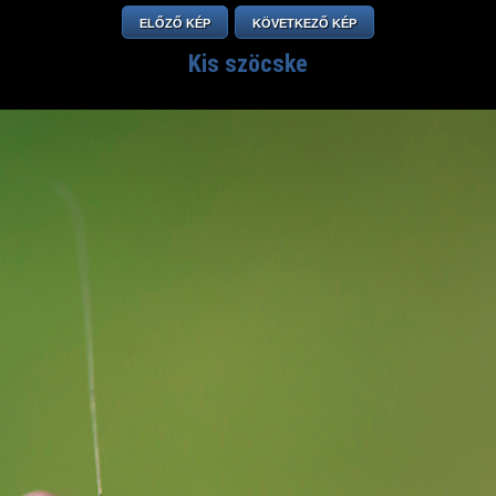
ELŐZŐ KÉP
KÖVETKEZŐ KÉP
Kis szöcske