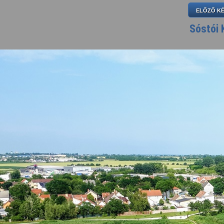
ELŐZŐ K
Sóstói 