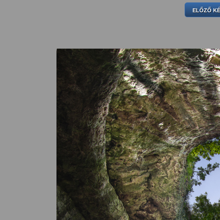
ELŐZŐ K