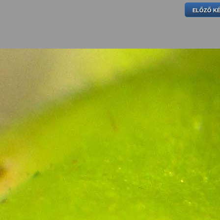
ELŐZŐ K